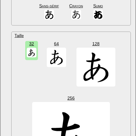
Sans-sérif
Crayon
Sumo
Taille
32
64
128
256