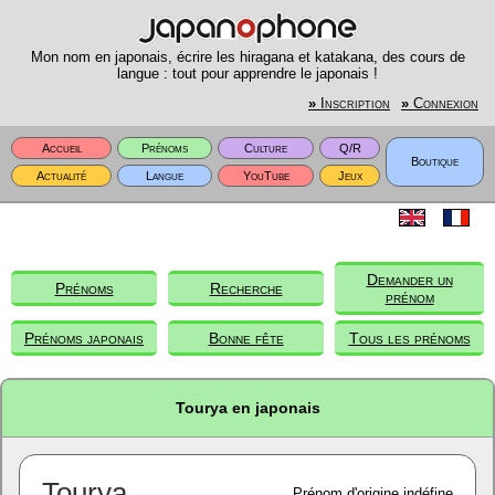
Mon nom en japonais, écrire les hiragana et katakana, des cours de
langue : tout pour apprendre le japonais !
»
Inscription
»
Connexion
Accueil
Prénoms
Culture
Q/R
Boutique
Actualité
Langue
YouTube
Jeux
Demander un
Prénoms
Recherche
prénom
Prénoms japonais
Bonne fête
Tous les prénoms
Tourya en japonais
Tourya
Prénom d'origine indéfine