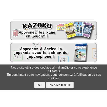
Notre site utilise des cookies afin d’améliorer votre expérience
utilisateur.
Sitemap
Top △
En continuant votre navigation, vous consentez à l'utilisation de ces
cookies.
Accueil
F.A.Q.
A propos du Japanophone
Mentions légales
Votre profil