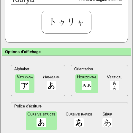
Options d'affichage
Alphabet
Orientation
Katakana
Hiragana
Horizontal
Vertical
Police d'écriture
Cursive stricte
Cursive rapide
Sérif