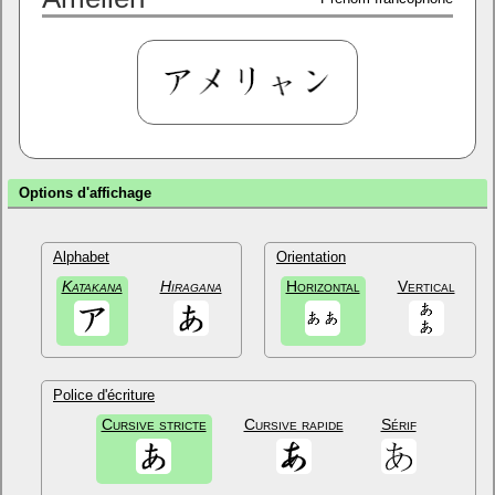
Options d'affichage
Alphabet
Orientation
Katakana
Hiragana
Horizontal
Vertical
Police d'écriture
Cursive stricte
Cursive rapide
Sérif