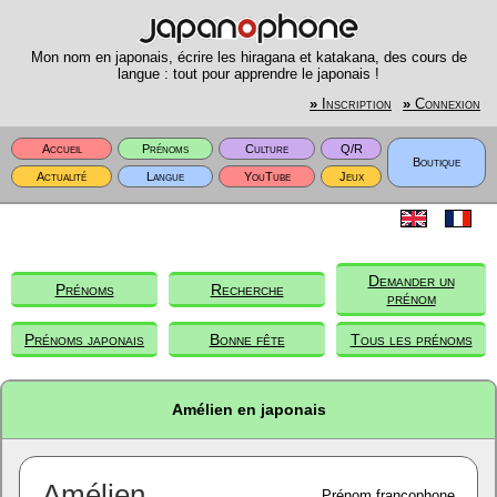
Mon nom en japonais, écrire les hiragana et katakana, des cours de
langue : tout pour apprendre le japonais !
»
Inscription
»
Connexion
Accueil
Prénoms
Culture
Q/R
Boutique
Actualité
Langue
YouTube
Jeux
Demander un
Prénoms
Recherche
prénom
Prénoms japonais
Bonne fête
Tous les prénoms
Amélien en japonais
Amélien
Prénom francophone