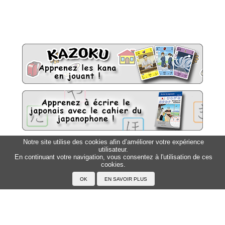
Notre site utilise des cookies afin d’améliorer votre expérience
utilisateur.
Sitemap
Top △
En continuant votre navigation, vous consentez à l'utilisation de ces
cookies.
Accueil
F.A.Q.
A propos du Japanophone
Mentions légales
Votre profil