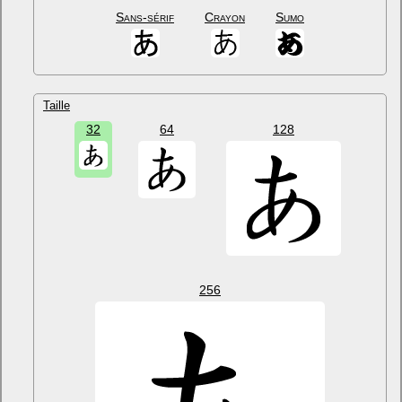
Sans-sérif
Crayon
Sumo
Taille
32
64
128
256