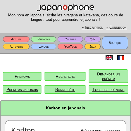
Mon nom en japonais, écrire les hiragana et katakana, des cours de
langue : tout pour apprendre le japonais !
»
Inscription
»
Connexion
Accueil
Prénoms
Culture
Q/R
Boutique
Actualité
Langue
YouTube
Jeux
Demander un
Prénoms
Recherche
prénom
Prénoms japonais
Bonne fête
Tous les prénoms
Karlton en japonais
Karlton
Prénom germanophone