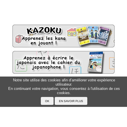
Notre site utilise des cookies afin d’améliorer votre expérience
utilisateur.
Sitemap
Top △
En continuant votre navigation, vous consentez à l'utilisation de ces
cookies.
Accueil
F.A.Q.
A propos du Japanophone
Mentions légales
Votre profil