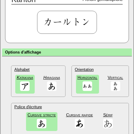
Options d'affichage
Alphabet
Orientation
Katakana
Hiragana
Horizontal
Vertical
Police d'écriture
Cursive stricte
Cursive rapide
Sérif