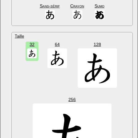
Sans-sérif
Crayon
Sumo
Taille
32
64
128
256