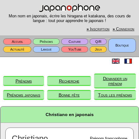
Mon nom en japonais, écrire les hiragana et katakana, des cours de
langue : tout pour apprendre le japonais !
»
Inscription
»
Connexion
Accueil
Prénoms
Culture
Q/R
Boutique
Actualité
Langue
YouTube
Jeux
Demander un
Prénoms
Recherche
prénom
Prénoms japonais
Bonne fête
Tous les prénoms
Christiano en japonais
Christiano
Prénom francophone