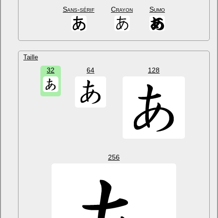
Sans-sérif
Crayon
Sumo
Taille
32
64
128
256