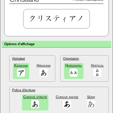
Options d'affichage
Alphabet
Orientation
Katakana
Hiragana
Horizontal
Vertical
Police d'écriture
Cursive stricte
Cursive rapide
Sérif