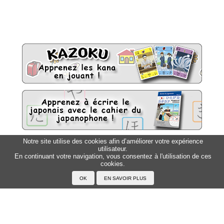
Notre site utilise des cookies afin d’améliorer votre expérience
utilisateur.
Sitemap
Top △
En continuant votre navigation, vous consentez à l'utilisation de ces
cookies.
Accueil
F.A.Q.
A propos du Japanophone
Mentions légales
Votre profil