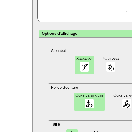
Options d'affichage
Alphabet
Katakana
Hiragana
Police d'écriture
Cursive stricte
Cursive r
Taille
32
64