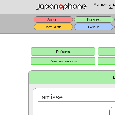
Mon nom en jap
de l
Accueil
Prénoms
Actualité
Langue
Prénoms
Prénoms japonais
L
Lamisse