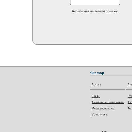
Rechercher un prénom composé.
Sitemap
Accueil
Pr
F.A.Q.
Rec
A propos du Japanophone
Ajo
Mentions légales
Tou
Votre profil