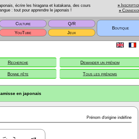
onais, écrire les hiragana et katakana, des cours
»
Inscriptio
angue : tout pour apprendre le japonais !
»
Connexio
Culture
Q/R
Boutique
YouTube
Jeux
Recherche
Demander un prénom
Bonne fête
Tous les prénoms
amisse en japonais
Prénom d'origine indéfine