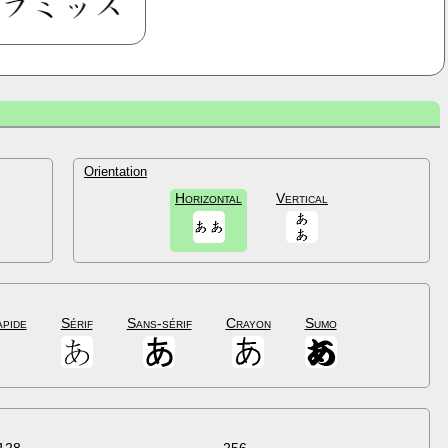
Orientation
Horizontal
Vertical
apide
Sérif
Sans-sérif
Crayon
Sumo
128
256