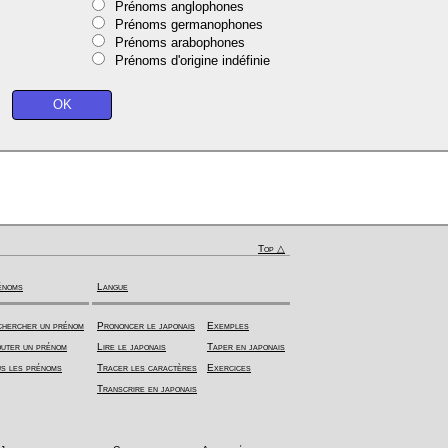
Prénoms anglophones
Prénoms germanophones
Prénoms arabophones
Prénoms d'origine indéfinie
Top △
énoms
Langue
hercher un prénom
Prononcer le japonais
Exemples
uter un prénom
Lire le japonais
Taper en japonais
s les prénoms
Tracer les caractères
Exercices
Transcrire en japonais