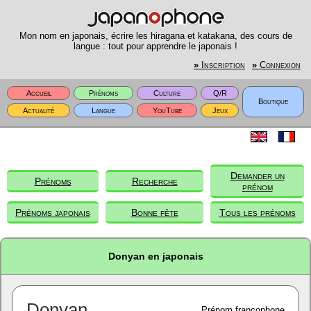
Mon nom en japonais, écrire les hiragana et katakana, des cours de
langue : tout pour apprendre le japonais !
»
Inscription
»
Connexion
Accueil
Prénoms
Culture
Q/R
Boutique
Actualité
Langue
YouTube
Jeux
Demander un
Prénoms
Recherche
prénom
Prénoms japonais
Bonne fête
Tous les prénoms
Donyan en japonais
Donyan
Prénom francophone