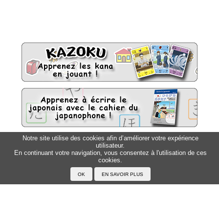
Notre site utilise des cookies afin d’améliorer votre expérience
utilisateur.
Sitemap
Top △
En continuant votre navigation, vous consentez à l'utilisation de ces
cookies.
Accueil
F.A.Q.
A propos du Japanophone
Mentions légales
Votre profil