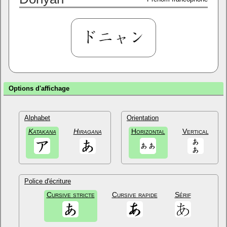
Options d'affichage
Alphabet
Orientation
Katakana
Hiragana
Horizontal
Vertical
Police d'écriture
Cursive stricte
Cursive rapide
Sérif