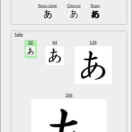
Sans-sérif
Crayon
Sumo
Taille
32
64
128
256