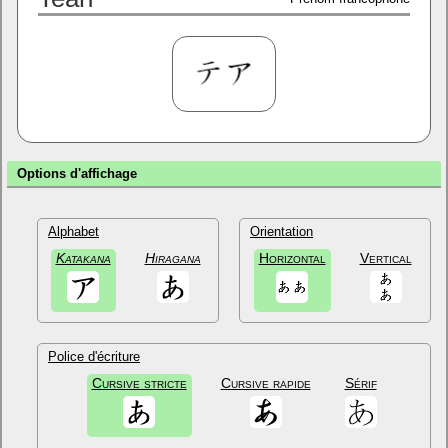
Options d'affichage
Alphabet
Orientation
Katakana
Hiragana
Horizontal
Vertical
Police d'écriture
Cursive stricte
Cursive rapide
Sérif