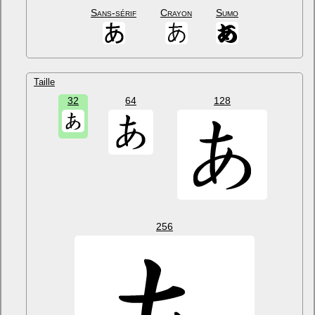
Sans-sérif
Crayon
Sumo
Taille
32
64
128
256