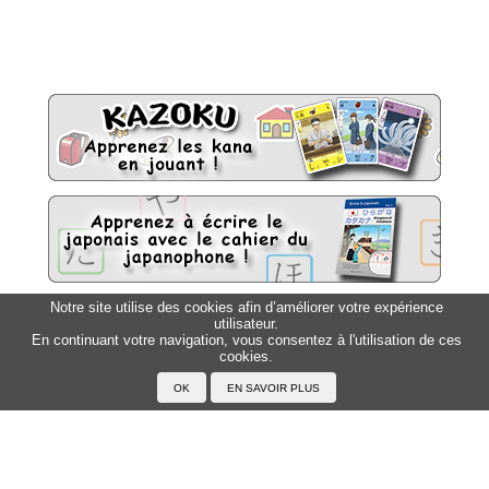
Notre site utilise des cookies afin d’améliorer votre expérience
utilisateur.
Sitemap
Top △
En continuant votre navigation, vous consentez à l'utilisation de ces
cookies.
Accueil
F.A.Q.
A propos du Japanophone
Mentions légales
Votre profil