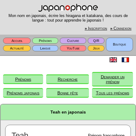
Mon nom en japonais, écrire les hiragana et katakana, des cours de
langue : tout pour apprendre le japonais !
»
Inscription
»
Connexion
Accueil
Prénoms
Culture
Q/R
Boutique
Actualité
Langue
YouTube
Jeux
Demander un
Prénoms
Recherche
prénom
Prénoms japonais
Bonne fête
Tous les prénoms
Teah en japonais
Teah
Prénom francophone