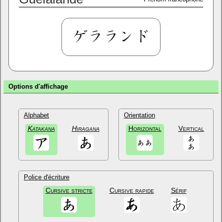
Options d'affichage
Alphabet
Orientation
Katakana
Hiragana
Horizontal
Vertical
Police d'écriture
Cursive stricte
Cursive rapide
Sérif