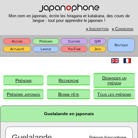
Mon nom en japonais, écrire les hiragana et katakana, des cours de
langue : tout pour apprendre le japonais !
»
Inscription
»
Connexion
Accueil
Prénoms
Culture
Q/R
Boutique
Actualité
Langue
YouTube
Jeux
Demander un
Prénoms
Recherche
prénom
Prénoms japonais
Bonne fête
Tous les prénoms
Guelalande en japonais
Guelalande
Prénom francophone