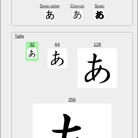
Sans-sérif
Crayon
Sumo
Taille
32
64
128
256