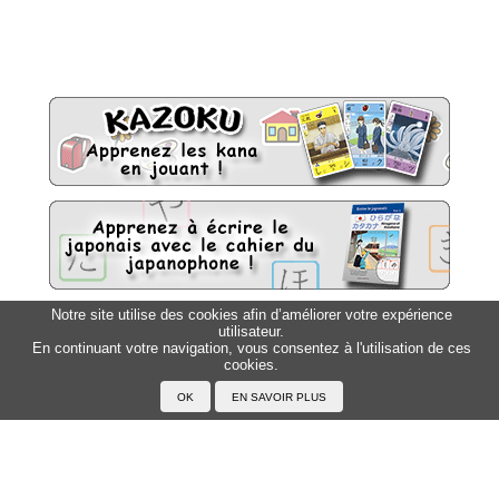
Notre site utilise des cookies afin d’améliorer votre expérience
utilisateur.
Sitemap
Top △
En continuant votre navigation, vous consentez à l'utilisation de ces
cookies.
Accueil
F.A.Q.
A propos du Japanophone
Mentions légales
Votre profil