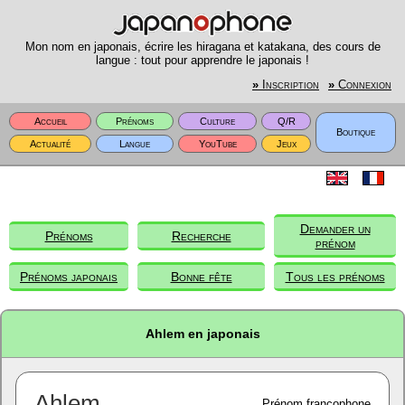
Mon nom en japonais, écrire les hiragana et katakana, des cours de
langue : tout pour apprendre le japonais !
»
Inscription
»
Connexion
Accueil
Prénoms
Culture
Q/R
Boutique
Actualité
Langue
YouTube
Jeux
Demander un
Prénoms
Recherche
prénom
Prénoms japonais
Bonne fête
Tous les prénoms
Ahlem en japonais
Ahlem
Prénom francophone