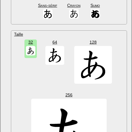
Sans-sérif
Crayon
Sumo
Taille
32
64
128
256