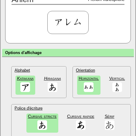
Options d'affichage
Alphabet
Orientation
Katakana
Hiragana
Horizontal
Vertical
Police d'écriture
Cursive stricte
Cursive rapide
Sérif