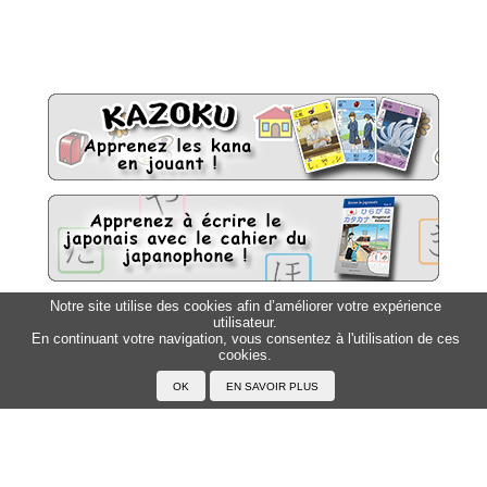
Notre site utilise des cookies afin d’améliorer votre expérience
utilisateur.
Sitemap
Top △
En continuant votre navigation, vous consentez à l'utilisation de ces
cookies.
Accueil
F.A.Q.
A propos du Japanophone
Mentions légales
Votre profil