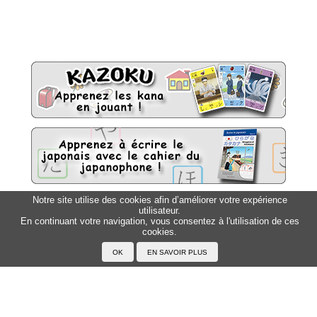
Notre site utilise des cookies afin d’améliorer votre expérience
utilisateur.
Sitemap
Top △
En continuant votre navigation, vous consentez à l'utilisation de ces
cookies.
Accueil
F.A.Q.
A propos du Japanophone
Mentions légales
Votre profil