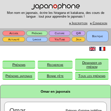
Mon nom en japonais, écrire les hiragana et katakana, des cours de
langue : tout pour apprendre le japonais !
»
Inscription
»
Connexion
Accueil
Prénoms
Culture
Q/R
Boutique
Actualité
Langue
YouTube
Jeux
Demander un
Prénoms
Recherche
prénom
Prénoms japonais
Bonne fête
Tous les prénoms
Omar en japonais
Omar
Prénom d'origine indéfine