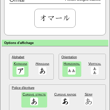
Options d'affichage
Alphabet
Orientation
Katakana
Hiragana
Horizontal
Vertical
Police d'écriture
Cursive stricte
Cursive rapide
Sérif