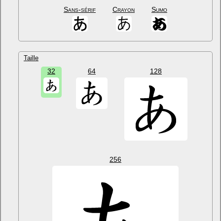
Sans-sérif
Crayon
Sumo
Taille
32
64
128
256