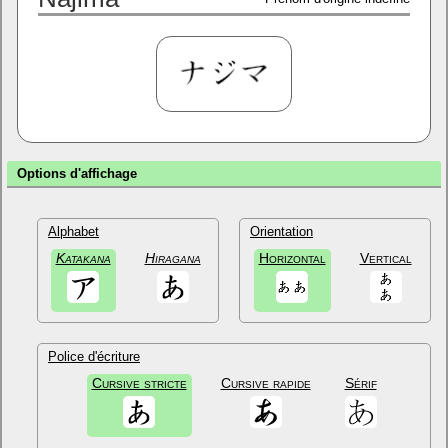
Options d'affichage
Alphabet
Orientation
Katakana
Hiragana
Horizontal
Vertical
Police d'écriture
Cursive stricte
Cursive rapide
Sérif