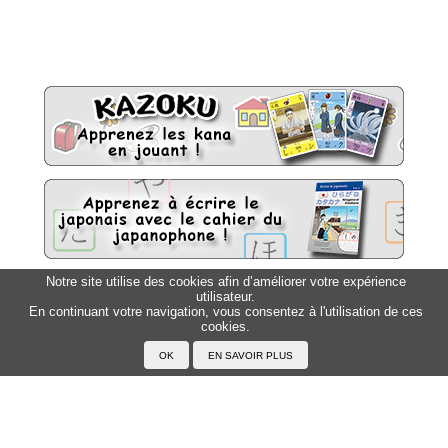
Notre site utilise des cookies afin d’améliorer votre expérience
utilisateur.
Sitemap
Top △
En continuant votre navigation, vous consentez à l'utilisation de ces
cookies.
Accueil
F.A.Q.
A propos du Japanophone
Mentions légales
Votre profil