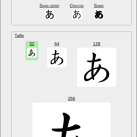
Sans-sérif
Crayon
Sumo
Taille
32
64
128
256