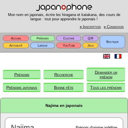
Mon nom en japonais, écrire les hiragana et katakana, des cours de
langue : tout pour apprendre le japonais !
»
Inscription
»
Connexion
Accueil
Prénoms
Culture
Q/R
Boutique
Actualité
Langue
YouTube
Jeux
Demander un
Prénoms
Recherche
prénom
Prénoms japonais
Bonne fête
Tous les prénoms
Najima en japonais
Najima
Prénom d'origine indéfine