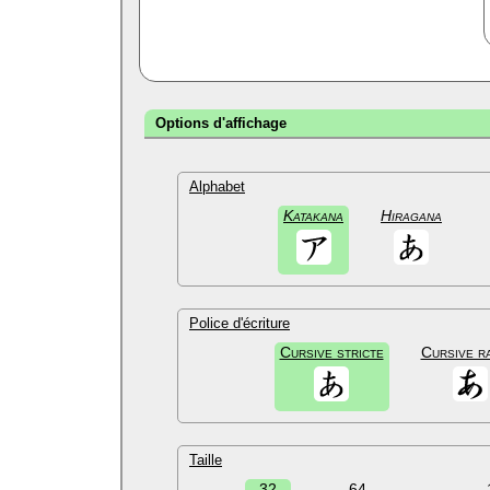
Options d'affichage
Alphabet
Katakana
Hiragana
Police d'écriture
Cursive stricte
Cursive r
Taille
32
64