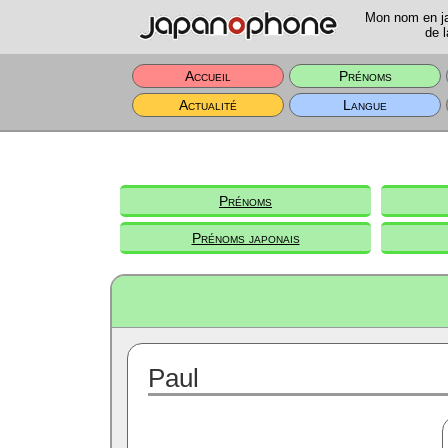
Mon nom en jap
de l
Accueil
Prénoms
Actualité
Langue
Prénoms
Prénoms japonais
Paul