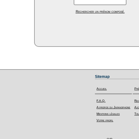
Rechercher un prénom composé.
Sitemap
Accueil
Pr
F.A.Q.
Rec
A propos du Japanophone
Ajo
Mentions légales
Tou
Votre profil