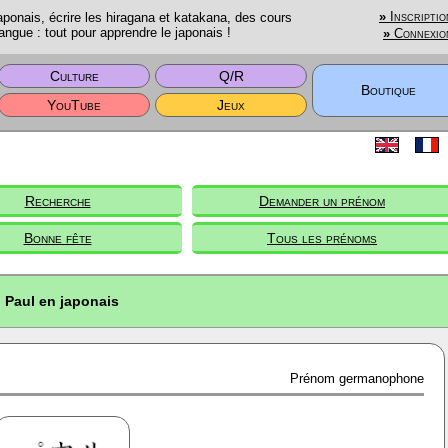
onais, écrire les hiragana et katakana, des cours
»
Inscriptio
angue : tout pour apprendre le japonais !
»
Connexio
Culture
Q/R
Boutique
YouTube
Jeux
Recherche
Demander un prénom
Bonne fête
Tous les prénoms
Paul en japonais
Prénom germanophone