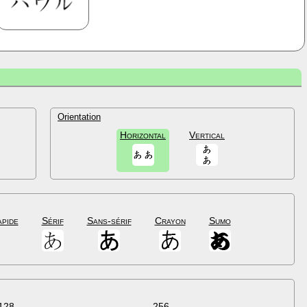
Orientation
Horizontal
Vertical
apide
Sérif
Sans-sérif
Crayon
Sumo
128
256