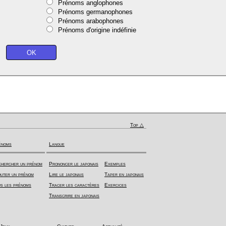
Prénoms anglophones
Prénoms germanophones
Prénoms arabophones
Prénoms d'origine indéfinie
Top △
énoms
Langue
hercher un prénom
Prononcer le japonais
Exemples
uter un prénom
Lire le japonais
Taper en japonais
s les prénoms
Tracer les caractères
Exercices
Transcrire en japonais