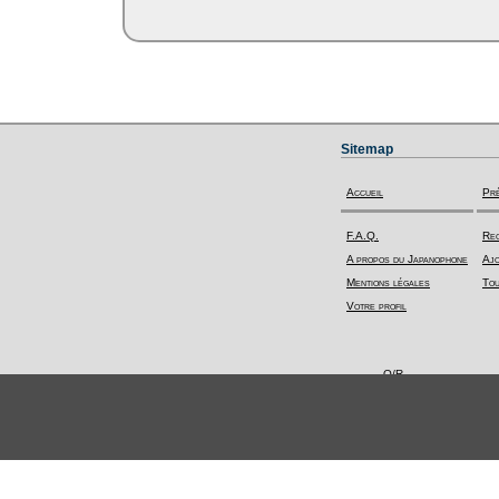
Sitemap
Accueil
Pr
F.A.Q.
Rec
A propos du Japanophone
Ajo
Mentions légales
Tou
Votre profil
Q/R
Toutes les questions
Poser une question