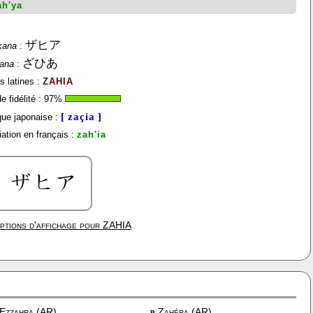
ah'ya
ザヒア
kana
:
ざひあ
gana
:
s latines :
ZAHIA
 fidélité :
97
%
[ zaçia ]
ue japonaise :
ation en français :
zah'ia
ptions d'affichage pour
ZAHIA
Ezzahra (AR)
»
Zahéra (AR)