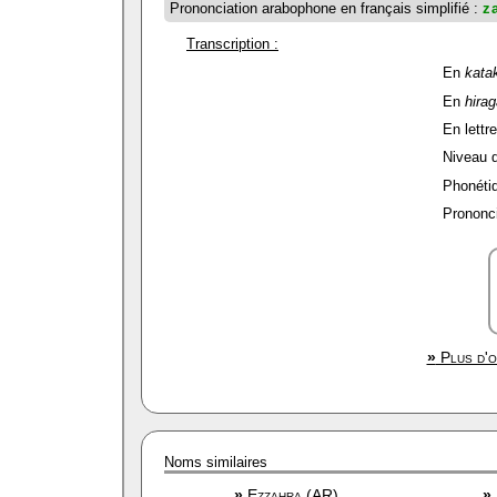
Prononciation arabophone en français simplifié :
z
Transcription :
En
kata
En
hira
En lettre
Niveau de
Phonétiq
Prononci
»
Plus d'o
Noms similaires
»
Ezzahra (AR)
»