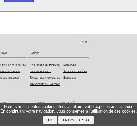
Top △
énoms
Langue
hercher un prénom
Prononcer le japonais
Exemples
uter un prénom
Lire le japonais
Taper en japonais
s les prénoms
Tracer les caractères
Exercices
Transcrire en japonais
Jeux
Culture
Actualité
Notre site utilise des cookies afin d’améliorer votre expérience utilisateur.
En continuant votre navigation, vous consentez à l'utilisation de ces cookies.
Kazoku - Jeu de cartes
Calendrier
Ruby News
Jeux en ligne
Système scolaire
©2001-2026 DOCEA