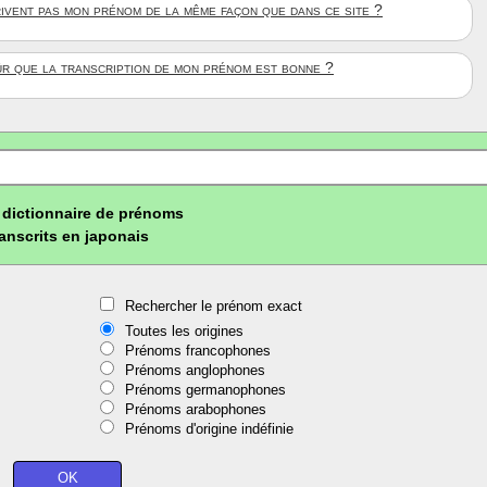
rivent pas mon prénom de la même façon que dans ce site ?
ûr que la transcription de mon prénom est bonne ?
dictionnaire de prénoms
ranscrits en japonais
Rechercher le prénom exact
Toutes les origines
Prénoms francophones
Prénoms anglophones
Prénoms germanophones
Prénoms arabophones
Prénoms d'origine indéfinie