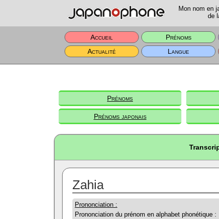
Mon nom en jap
de l
Accueil
Prénoms
Actualité
Langue
Prénoms
Prénoms japonais
Transcri
Zahia
Prononciation :
Prononciation du prénom en alphabet phonétique :