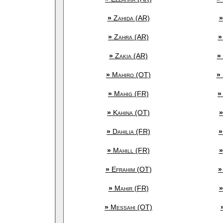
»
Zahida (AR)
»
»
Zahra (AR)
»
»
Zakia (AR)
»
»
Mahiro (OT)
»
»
Mahig (FR)
»
»
Kahina (OT)
»
»
Dahilia (FR)
»
»
Mahill (FR)
»
»
Efrahim (OT)
»
»
Mahir (FR)
»
»
Messahi (OT)