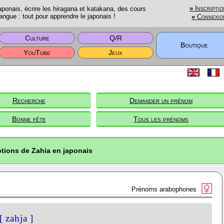
onais, écrire les hiragana et katakana, des cours
»
Inscriptio
angue : tout pour apprendre le japonais !
»
Connexio
Culture
Q/R
Boutique
YouTube
Jeux
Recherche
Demander un prénom
Bonne fête
Tous les prénoms
ptions de Zahia en japonais
Prénoms arabophones
[ zahja ]