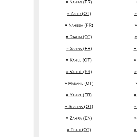
»
Nahian (FR)
»
Zahir (OT)
»
»
Nahissa (FR)
»
»
Djahim (OT)
»
»
Sahina (FR)
»
»
Kahill (OT)
»
»
Vahidé (FR)
»
»
Manahil (OT)
»
Yahiya (FR)
»
»
Shahina (OT)
»
»
Zahira (EN)
»
»
Teahi (OT)
»