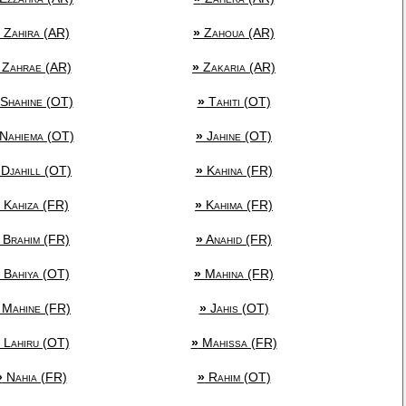
Zahira (AR)
»
Zahoua (AR)
Zahrae (AR)
»
Zakaria (AR)
Shahine (OT)
»
Tahiti (OT)
Nahiema (OT)
»
Jahine (OT)
Djahill (OT)
»
Kahina (FR)
Kahiza (FR)
»
Kahima (FR)
Brahim (FR)
»
Anahid (FR)
Bahiya (OT)
»
Mahina (FR)
Mahine (FR)
»
Jahis (OT)
Lahiru (OT)
»
Mahissa (FR)
»
Nahia (FR)
»
Rahim (OT)