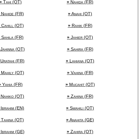
»
Tahi (OT)
»
Nahida (FR)
Nahide (FR)
»
Anahi (OT)
Cahill (OT)
»
Rahik (FR)
Sahila (FR)
»
Jahier (OT)
Jahinna (OT)
»
Sahira (FR)
Uratahi (FR)
»
Lahiana (OT)
Mahily (OT)
»
Vahina (FR)
»
Yahia (FR)
»
Mucahit (OT)
Nahiko (OT)
»
Zahina (FR)
Ibrahim (EN)
»
Swahili (OT)
Tahina (OT)
»
Anahita (GE)
Ibrahim (GE)
»
Zahira (OT)