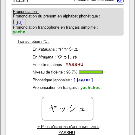
Prononciation :
Prononciation du prénom en alphabet phonétique :
[ jaʃ ]
Prononciation francophone en français simplifié :
yache
Transcription n°1 :
ヤッシュ
En
katakana
:
やっしゅ
En
hiragana
:
En lettres latines :
YASSHU
Niveau de fidélité :
96.7
%
[ jaɕɕɯ ]
Phonétique japonaise :
Prononciation en français :
yachchou
»
Plus d'options d'affichage pour
YASSHU