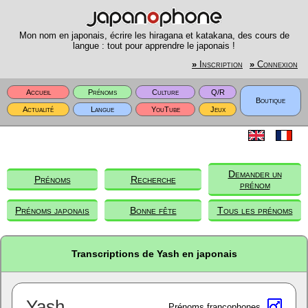
Mon nom en japonais, écrire les hiragana et katakana, des cours de
langue : tout pour apprendre le japonais !
»
Inscription
»
Connexion
Accueil
Prénoms
Culture
Q/R
Boutique
Actualité
Langue
YouTube
Jeux
Demander un
Prénoms
Recherche
prénom
Prénoms japonais
Bonne fête
Tous les prénoms
Transcriptions de Yash en japonais
Yash
Prénoms francophones