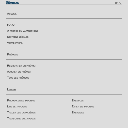
Sitemap
Top △
Accueil
F.A.Q.
A propos du Japanophone
Mentions légales
Votre profil
Prénoms
Rechercher un prénom
Ajouter un prénom
Tous les prénoms
Langue
Prononcer le japonais
Exemples
Lire le japonais
Taper en japonais
Tracer les caractères
Exercices
Transcrire en japonais