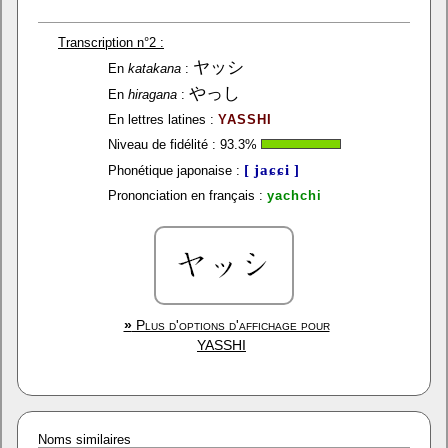
Transcription n°2 :
ヤッシ
En
katakana
:
やっし
En
hiragana
:
En lettres latines :
YASSHI
Niveau de fidélité :
93.3
%
[ jaɕɕi ]
Phonétique japonaise :
Prononciation en français :
yachchi
»
Plus d'options d'affichage pour
YASSHI
Noms similaires