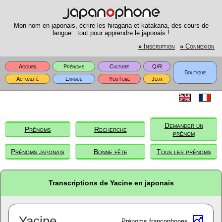
Mon nom en japonais, écrire les hiragana et katakana, des cours de
langue : tout pour apprendre le japonais !
»
Inscription
»
Connexion
Accueil
Prénoms
Culture
Q/R
Boutique
Actualité
Langue
YouTube
Jeux
Demander un
Prénoms
Recherche
prénom
Prénoms japonais
Bonne fête
Tous les prénoms
Transcriptions de Yacine en japonais
Yacine
Prénoms francophones