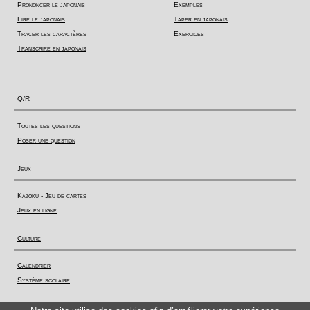
Prononcer le japonais
Exemples
Lire le japonais
Taper en japonais
Tracer les caractères
Exercices
Transcrire en japonais
Q/R
Toutes les questions
Poser une question
Jeux
Kazoku - Jeu de cartes
Jeux en ligne
Culture
Calendrier
Système scolaire
Actualité