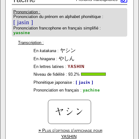
Prononciation :
Prononciation du prénom en alphabet phonétique :
[ jasin ]
Prononciation francophone en français simplifié :
yassine
Transcription :
ヤシン
En
katakana
:
やしん
En
hiragana
:
En lettres latines :
YASHIN
Niveau de fidélité :
93.2
%
[ jaɕiɴ ]
Phonétique japonaise :
Prononciation en français :
yachine
»
Plus d'options d'affichage pour
YASHIN