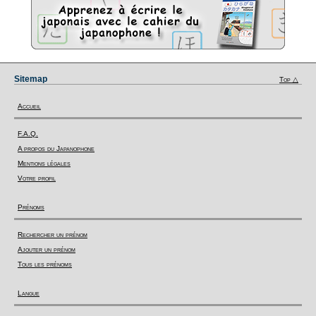
Sitemap
Top △
Accueil
F.A.Q.
A propos du Japanophone
Mentions légales
Votre profil
Prénoms
Rechercher un prénom
Ajouter un prénom
Tous les prénoms
Langue