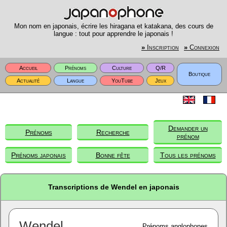
Mon nom en japonais, écrire les hiragana et katakana, des cours de
langue : tout pour apprendre le japonais !
»
Inscription
»
Connexion
Accueil
Prénoms
Culture
Q/R
Boutique
Actualité
Langue
YouTube
Jeux
Demander un
Prénoms
Recherche
prénom
Prénoms japonais
Bonne fête
Tous les prénoms
Transcriptions de Wendel en japonais
Wendel
Prénoms anglophones