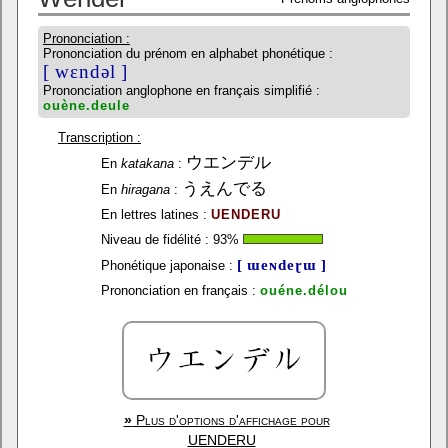
Prononciation :
Prononciation du prénom en alphabet phonétique :
[ wɛndəl ]
Prononciation anglophone en français simplifié :
ouène.deule
Transcription :
ウエンデル
En
katakana
:
うえんでる
En
hiragana
:
En lettres latines :
UENDERU
Niveau de fidélité :
93
%
[ ɯeɴdeɽɯ ]
Phonétique japonaise :
Prononciation en français :
ouéne.délou
»
Plus d'options d'affichage pour
UENDERU