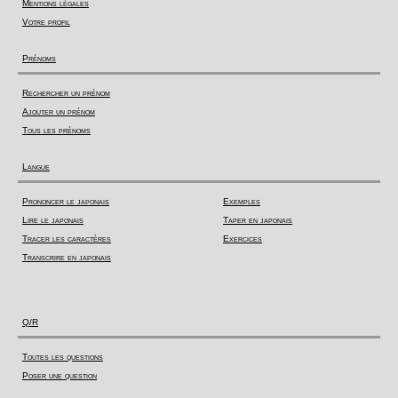
Mentions légales
Votre profil
Prénoms
Rechercher un prénom
Ajouter un prénom
Tous les prénoms
Langue
Prononcer le japonais
Exemples
Lire le japonais
Taper en japonais
Tracer les caractères
Exercices
Transcrire en japonais
Q/R
Toutes les questions
Poser une question