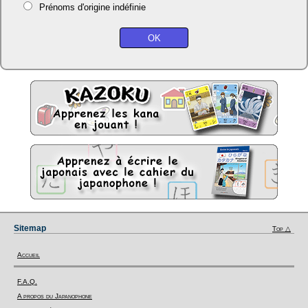
Prénoms d'origine indéfinie
Sitemap
Top △
Accueil
F.A.Q.
A propos du Japanophone