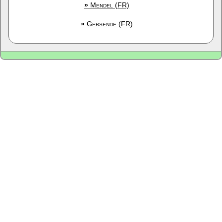
»
Mendel (FR)
»
Gersende (FR)