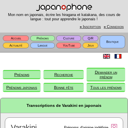
Mon nom en japonais, écrire les hiragana et katakana, des cours de
langue : tout pour apprendre le japonais !
»
Inscription
»
Connexion
Accueil
Prénoms
Culture
Q/R
Boutique
Actualité
Langue
YouTube
Jeux
Demander un
Prénoms
Recherche
prénom
Prénoms japonais
Bonne fête
Tous les prénoms
Transcriptions de Varakini en japonais
Varakini
Prénoms d'origine indéfinie