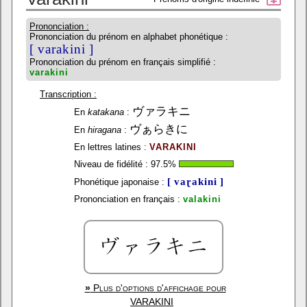
Prononciation :
Prononciation du prénom en alphabet phonétique :
[ varakini ]
Prononciation du prénom en français simplifié :
varakini
Transcription :
ヴァラキニ
En
katakana
:
ヴぁらきに
En
hiragana
:
En lettres latines :
VARAKINI
Niveau de fidélité :
97.5
%
[ vaɽakini ]
Phonétique japonaise :
Prononciation en français :
valakini
»
Plus d'options d'affichage pour
VARAKINI