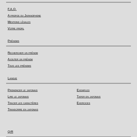
F.A.Q.
A propos du Japanophone
Mentions légales
Votre profil
Prénoms
Rechercher un prénom
Ajouter un prénom
Tous les prénoms
Langue
Prononcer le japonais
Exemples
Lire le japonais
Taper en japonais
Tracer les caractères
Exercices
Transcrire en japonais
Q/R