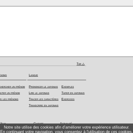
Top △
énoms
Langue
hercher un prénom
Prononcer le japonais
Exemples
uter un prénom
Lire le japonais
Taper en japonais
s les prénoms
Tracer les caractères
Exercices
Transcrire en japonais
Jeux
Culture
Actualité
Notre site utilise des cookies afin d’améliorer votre expérience utilisateur.
En continuant votre navigation, vous consentez à l'utilisation de ces cookies.