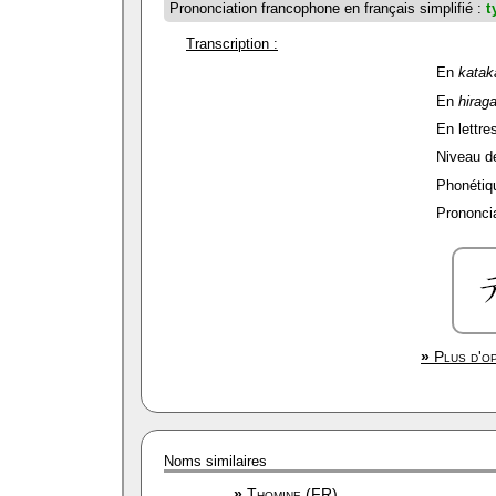
Prononciation francophone en français simplifié :
t
Transcription :
En
katak
En
hirag
En lettres
Niveau de 
Phonétiqu
Prononcia
»
Plus d'op
Noms similaires
»
Thomine (FR)