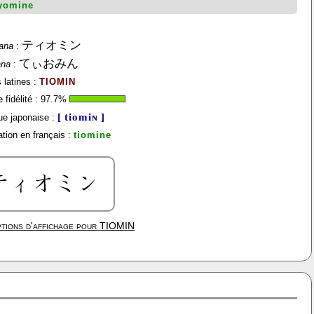
yomine
ティオミン
ana
:
てぃおみん
ana
:
 latines :
TIOMIN
fidélité :
97.7
%
[ tiomiɴ ]
e japonaise :
tion en français :
tiomine
tions d'affichage pour
TIOMIN