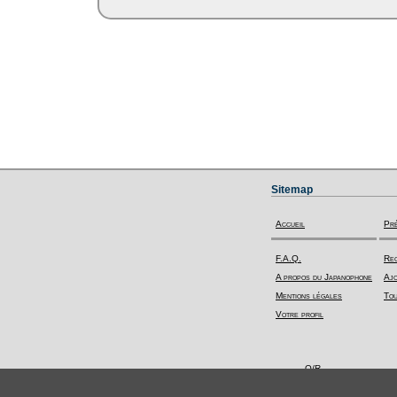
Sitemap
Accueil
Pr
F.A.Q.
Rec
A propos du Japanophone
Ajo
Mentions légales
Tou
Votre profil
Q/R