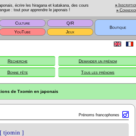
onais, écrire les hiragana et katakana, des cours
»
Inscriptio
angue : tout pour apprendre le japonais !
»
Connexio
Culture
Q/R
Boutique
YouTube
Jeux
Recherche
Demander un prénom
Bonne fête
Tous les prénoms
tions de Txomin en japonais
Prénoms francophones
[ tjomin ]