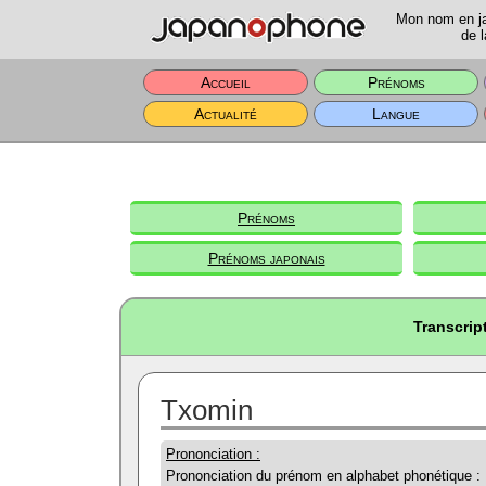
Mon nom en jap
de l
Accueil
Prénoms
Actualité
Langue
Prénoms
Prénoms japonais
Transcrip
Txomin
Prononciation :
Prononciation du prénom en alphabet phonétique :