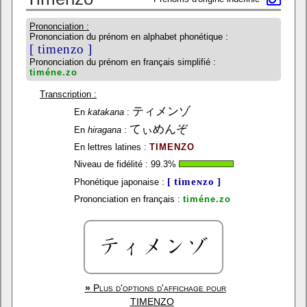
Prononciation :
Prononciation du prénom en alphabet phonétique :
[ timenzo ]
Prononciation du prénom en français simplifié :
timéne.zo
Transcription :
ティメンゾ
En
katakana
:
てぃめんぞ
En
hiragana
:
En lettres latines :
TIMENZO
Niveau de fidélité :
99.3
%
[ timeɴzo ]
Phonétique japonaise :
Prononciation en français :
timéne.zo
»
Plus d'options d'affichage pour
TIMENZO