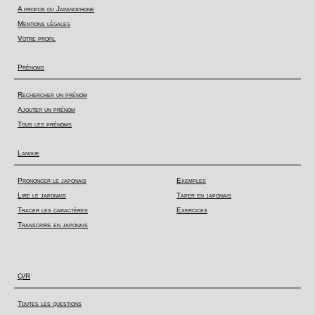
A propos du Japanophone
Mentions légales
Votre profil
Prénoms
Rechercher un prénom
Ajouter un prénom
Tous les prénoms
Langue
Prononcer le japonais
Exemples
Lire le japonais
Taper en japonais
Tracer les caractères
Exercices
Transcrire en japonais
Q/R
Toutes les questions