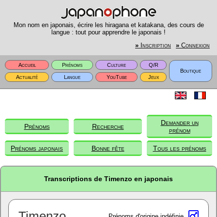
Mon nom en japonais, écrire les hiragana et katakana, des cours de
langue : tout pour apprendre le japonais !
»
Inscription
»
Connexion
Accueil
Prénoms
Culture
Q/R
Boutique
Actualité
Langue
YouTube
Jeux
Demander un
Prénoms
Recherche
prénom
Prénoms japonais
Bonne fête
Tous les prénoms
Transcriptions de Timenzo en japonais
Timenzo
Prénoms d'origine indéfinie