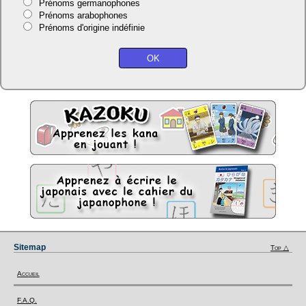
Prénoms germanophones
Prénoms arabophones
Prénoms d'origine indéfinie
Sitemap
Top △
Accueil
F.A.Q.