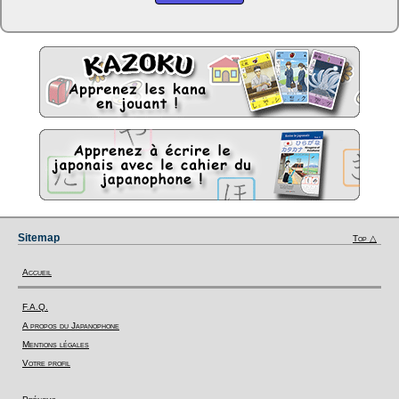
Sitemap
Top △
Accueil
F.A.Q.
A propos du Japanophone
Mentions légales
Votre profil