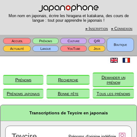
Mon nom en japonais, écrire les hiragana et katakana, des cours de
langue : tout pour apprendre le japonais !
»
Inscription
»
Connexion
Accueil
Prénoms
Culture
Q/R
Boutique
Actualité
Langue
YouTube
Jeux
Demander un
Prénoms
Recherche
prénom
Prénoms japonais
Bonne fête
Tous les prénoms
Transcriptions de Teycire en japonais
Teycire
Prénoms d'origine indéfinie