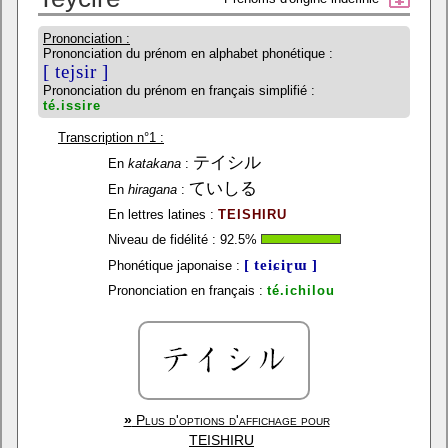
Prononciation :
Prononciation du prénom en alphabet phonétique :
[ tejsir ]
Prononciation du prénom en français simplifié :
té.issire
Transcription n°1 :
テイシル
En
katakana
:
ていしる
En
hiragana
:
En lettres latines :
TEISHIRU
Niveau de fidélité :
92.5
%
[ teiɕiɽɯ ]
Phonétique japonaise :
Prononciation en français :
té.ichilou
»
Plus d'options d'affichage pour
TEISHIRU