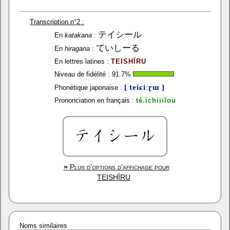
Transcription n°2 :
テイシール
En
katakana
:
ていしーる
En
hiragana
:
En lettres latines :
TEISHĪRU
Niveau de fidélité :
91.7
%
[ teiɕiːɽɯ ]
Phonétique japonaise :
Prononciation en français :
té.ichiiilou
»
Plus d'options d'affichage pour
TEISHĪRU
Noms similaires