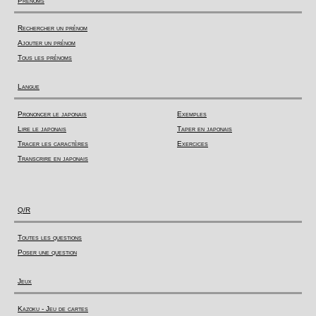
Prénoms
Rechercher un prénom
Ajouter un prénom
Tous les prénoms
Langue
Prononcer le japonais
Exemples
Lire le japonais
Taper en japonais
Tracer les caractères
Exercices
Transcrire en japonais
Q/R
Toutes les questions
Poser une question
Jeux
Kazoku - Jeu de cartes