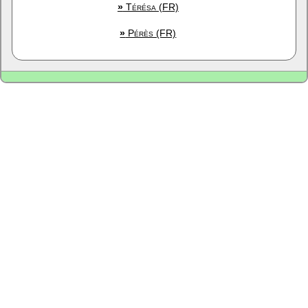
»
Térésa (FR)
»
Pérès (FR)