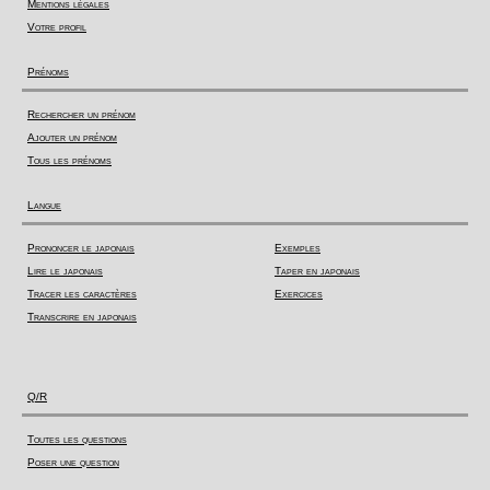
Mentions légales
Votre profil
Prénoms
Rechercher un prénom
Ajouter un prénom
Tous les prénoms
Langue
Prononcer le japonais
Exemples
Lire le japonais
Taper en japonais
Tracer les caractères
Exercices
Transcrire en japonais
Q/R
Toutes les questions
Poser une question