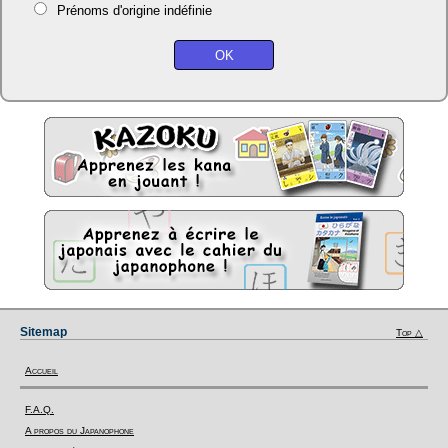
Prénoms d'origine indéfinie
Sitemap
Top △
Accueil
F.A.Q.
A propos du Japanophone