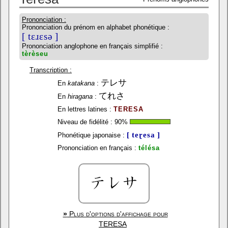
Prononciation :
Prononciation du prénom en alphabet phonétique :
[ tɛɹɛsə ]
Prononciation anglophone en français simplifié :
tèrèseu
Transcription :
テレサ
En
katakana
:
てれさ
En
hiragana
:
En lettres latines :
TERESA
Niveau de fidélité :
90
%
[ teɽesa ]
Phonétique japonaise :
Prononciation en français :
télésa
»
Plus d'options d'affichage pour
TERESA