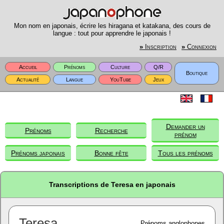
Mon nom en japonais, écrire les hiragana et katakana, des cours de
langue : tout pour apprendre le japonais !
»
Inscription
»
Connexion
Accueil
Prénoms
Culture
Q/R
Boutique
Actualité
Langue
YouTube
Jeux
Demander un
Prénoms
Recherche
prénom
Prénoms japonais
Bonne fête
Tous les prénoms
Transcriptions de Teresa en japonais
Teresa
Prénoms anglophones