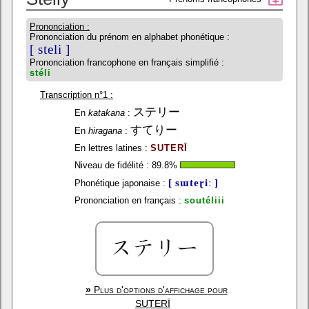
Prononciation :
Prononciation du prénom en alphabet phonétique :
[ steli ]
Prononciation francophone en français simplifié :
stéli
Transcription n°1 :
ステリー
En
katakana
:
すてりー
En
hiragana
:
En lettres latines :
SUTERĪ
Niveau de fidélité :
89.8
%
[ sɯteɽiː ]
Phonétique japonaise :
Prononciation en français :
soutéliii
»
Plus d'options d'affichage pour
SUTERĪ