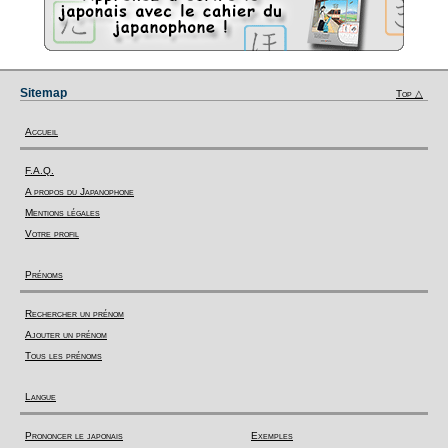
Sitemap
Top △
Accueil
F.A.Q.
A propos du Japanophone
Mentions légales
Votre profil
Prénoms
Rechercher un prénom
Ajouter un prénom
Tous les prénoms
Langue
Prononcer le japonais
Exemples