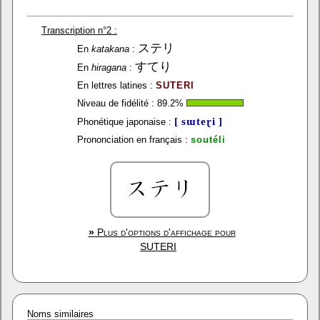
Transcription n°2 :
ステリ
En
katakana
:
すてり
En
hiragana
:
En lettres latines :
SUTERI
Niveau de fidélité :
89.2
%
[ sɯteɽi ]
Phonétique japonaise :
Prononciation en français :
soutéli
»
Plus d'options d'affichage pour
SUTERI
Noms similaires