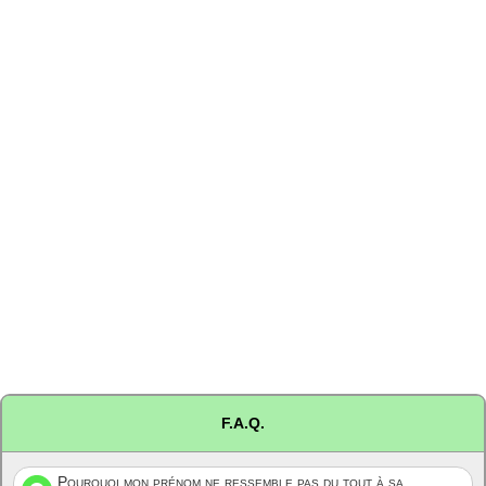
F.A.Q.
Pourquoi mon prénom ne ressemble pas du tout à sa