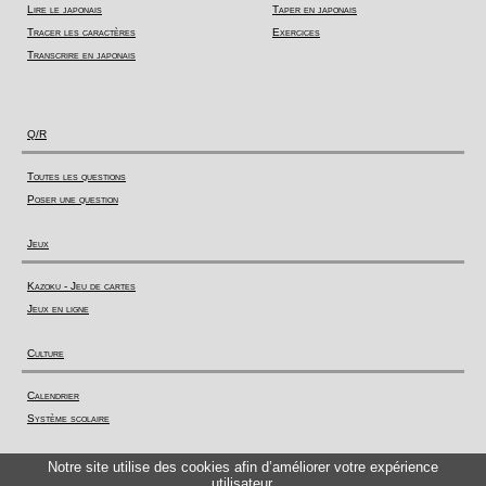
Lire le japonais
Taper en japonais
Tracer les caractères
Exercices
Transcrire en japonais
Q/R
Toutes les questions
Poser une question
Jeux
Kazoku - Jeu de cartes
Jeux en ligne
Culture
Calendrier
Système scolaire
Actualité
Notre site utilise des cookies afin d’améliorer votre expérience
utilisateur.