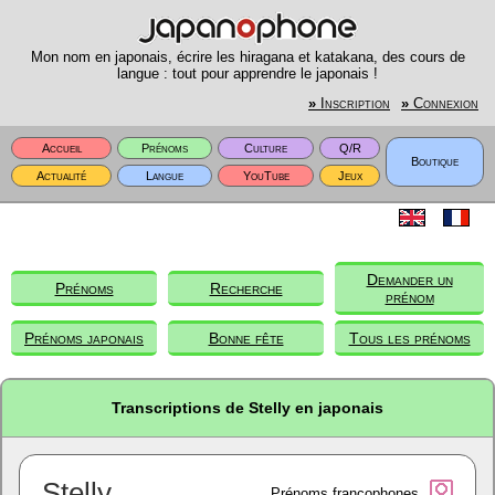
Mon nom en japonais, écrire les hiragana et katakana, des cours de
langue : tout pour apprendre le japonais !
»
Inscription
»
Connexion
Accueil
Prénoms
Culture
Q/R
Boutique
Actualité
Langue
YouTube
Jeux
Demander un
Prénoms
Recherche
prénom
Prénoms japonais
Bonne fête
Tous les prénoms
Transcriptions de Stelly en japonais
Stelly
Prénoms francophones