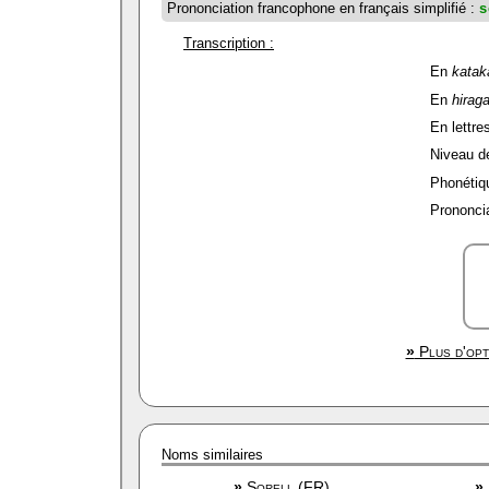
Prononciation francophone en français simplifié :
s
Transcription :
En
katak
En
hirag
En lettres
Niveau de 
Phonétiqu
Prononcia
»
Plus d'opt
Noms similaires
»
Sorell (FR)
»