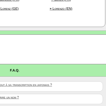
Lorenz (GE)
»
Lorenzo (EN)
F.A.Q.
ut à sa transcription en japonais ?
crire un nom ?