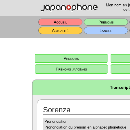
Mon nom en jap
de l
Accueil
Prénoms
Actualité
Langue
Prénoms
Prénoms japonais
Transcrip
Sorenza
Prononciation :
Prononciation du prénom en alphabet phonétique :