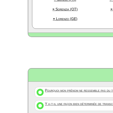
»
Sorenzia (OT)
»
»
Lorenzo (GE)
Pourquoi mon prénom ne ressemble pas du to
Y a-t-il une façon bien déterminée de trans