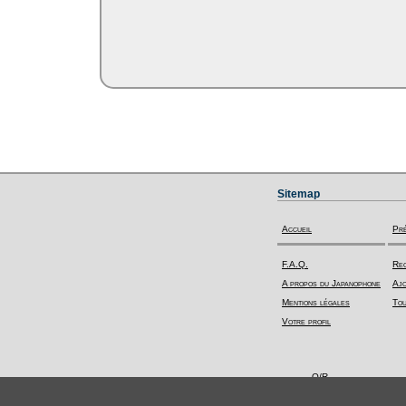
Sitemap
Accueil
Pr
F.A.Q.
Rec
A propos du Japanophone
Ajo
Mentions légales
Tou
Votre profil
Q/R