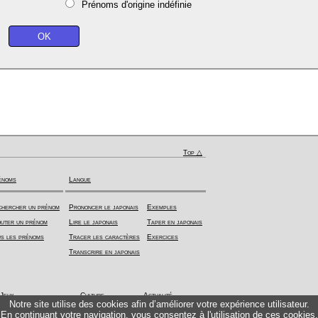
Prénoms d'origine indéfinie
Top △
énoms
Langue
hercher un prénom
Prononcer le japonais
Exemples
uter un prénom
Lire le japonais
Taper en japonais
s les prénoms
Tracer les caractères
Exercices
Transcrire en japonais
Jeux
Culture
Actualité
Notre site utilise des cookies afin d’améliorer votre expérience utilisateur.
En continuant votre navigation, vous consentez à l'utilisation de ces cookies.