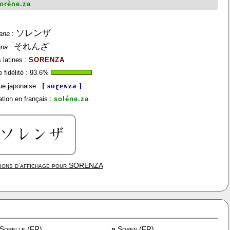
orène.za
ソレンザ
ana
:
それんざ
ana
:
 latines :
SORENZA
fidélité :
93.6
%
[ soɽeɴza ]
e japonaise :
tion en français :
soléne.za
ions d'affichage pour
SORENZA
Sorelle (FR)
»
Soren (FR)