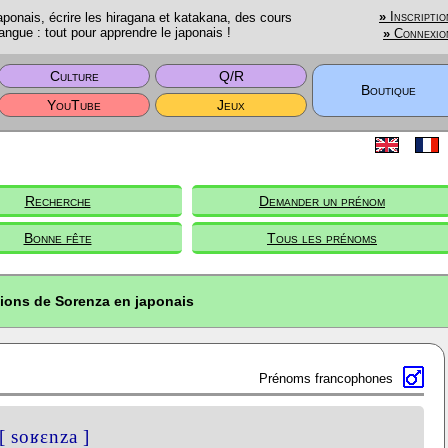
onais, écrire les hiragana et katakana, des cours
»
Inscriptio
angue : tout pour apprendre le japonais !
»
Connexio
Culture
Q/R
Boutique
YouTube
Jeux
Recherche
Demander un prénom
Bonne fête
Tous les prénoms
tions de Sorenza en japonais
Prénoms francophones
[ soʁɛnza ]