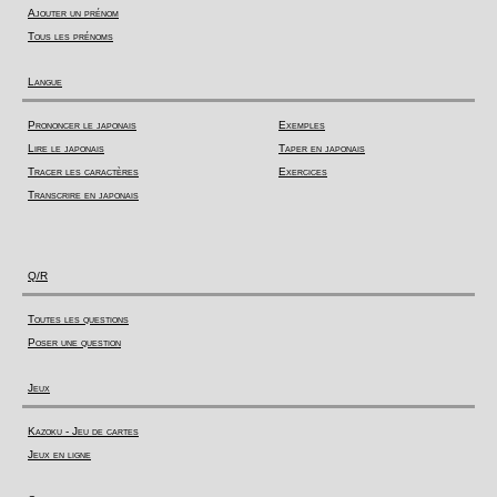
Ajouter un prénom
Tous les prénoms
Langue
Prononcer le japonais
Exemples
Lire le japonais
Taper en japonais
Tracer les caractères
Exercices
Transcrire en japonais
Q/R
Toutes les questions
Poser une question
Jeux
Kazoku - Jeu de cartes
Jeux en ligne