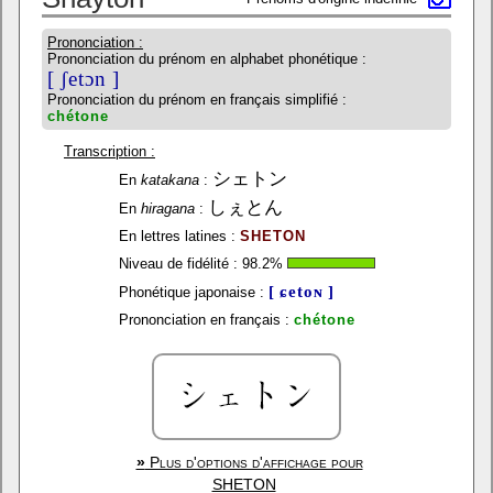
Prononciation :
Prononciation du prénom en alphabet phonétique :
[ ʃetɔn ]
Prononciation du prénom en français simplifié :
chétone
Transcription :
シェトン
En
katakana
:
しぇとん
En
hiragana
:
En lettres latines :
SHETON
Niveau de fidélité :
98.2
%
[ ɕetoɴ ]
Phonétique japonaise :
Prononciation en français :
chétone
»
Plus d'options d'affichage pour
SHETON