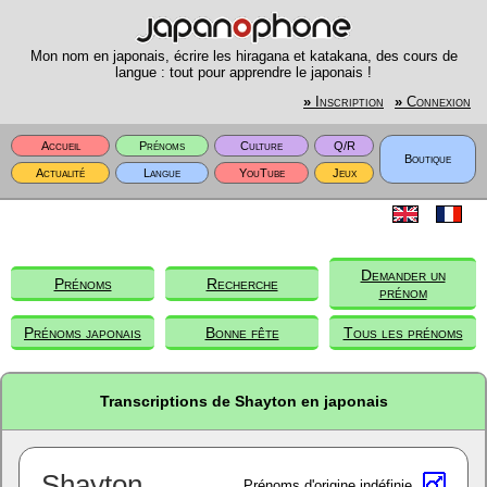
Mon nom en japonais, écrire les hiragana et katakana, des cours de
langue : tout pour apprendre le japonais !
»
Inscription
»
Connexion
Accueil
Prénoms
Culture
Q/R
Boutique
Actualité
Langue
YouTube
Jeux
Demander un
Prénoms
Recherche
prénom
Prénoms japonais
Bonne fête
Tous les prénoms
Transcriptions de Shayton en japonais
Shayton
Prénoms d'origine indéfinie