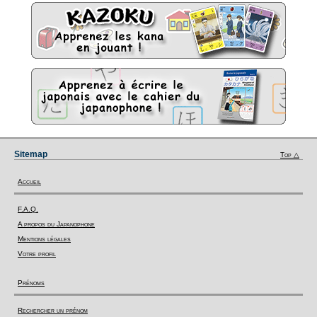
Sitemap
Top △
Accueil
F.A.Q.
A propos du Japanophone
Mentions légales
Votre profil
Prénoms
Rechercher un prénom