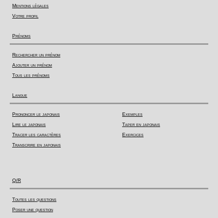
Mentions légales
Votre profil
Prénoms
Rechercher un prénom
Ajouter un prénom
Tous les prénoms
Langue
Prononcer le japonais
Exemples
Lire le japonais
Taper en japonais
Tracer les caractères
Exercices
Transcrire en japonais
Q/R
Toutes les questions
Poser une question