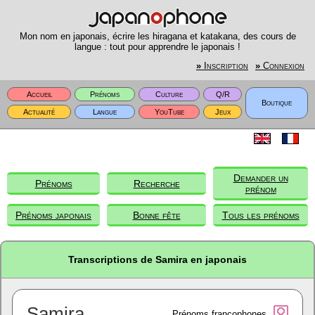
Mon nom en japonais, écrire les hiragana et katakana, des cours de
langue : tout pour apprendre le japonais !
»
Inscription
»
Connexion
Accueil
Prénoms
Culture
Q/R
Boutique
Actualité
Langue
YouTube
Jeux
Demander un
Prénoms
Recherche
prénom
Prénoms japonais
Bonne fête
Tous les prénoms
Transcriptions de Samira en japonais
Samira
Prénoms francophones