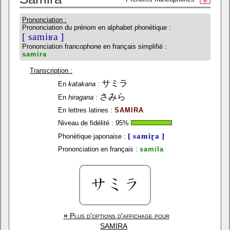
Prononciation :
Prononciation du prénom en alphabet phonétique :
[ samiʁa ]
Prononciation francophone en français simplifié :
samira
Transcription :
サミラ
En
katakana
:
さみら
En
hiragana
:
En lettres latines :
SAMIRA
Niveau de fidélité :
95
%
[ samiɽa ]
Phonétique japonaise :
Prononciation en français :
samila
»
Plus d'options d'affichage pour
SAMIRA