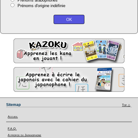
Prénoms arabophones
Prénoms d'origine indéfinie
Sitemap
Top △
Accueil
F.A.Q.
A propos du Japanophone