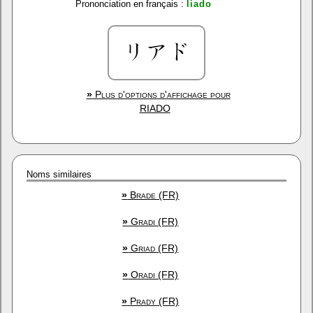
Prononciation en français :
liado
»
Plus d'options d'affichage pour
RIADO
Noms similaires
»
Brade (FR)
»
Gradi (FR)
»
Griad (FR)
»
Oradi (FR)
»
Prady (FR)