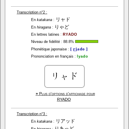
Transcription n°2 :
リャド
En
katakana
:
りゃど
En
hiragana
:
En lettres latines :
RYADO
Niveau de fidélité :
88.8
%
[ ɽjado ]
Phonétique japonaise :
Prononciation en français :
lyado
»
Plus d'options d'affichage pour
RYADO
Transcription n°3 :
リアッド
En
katakana
:
りあっど
En
hiragana
: