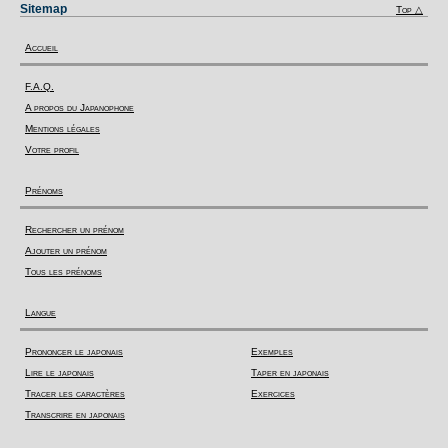
Sitemap
Top △
Accueil
F.A.Q.
A propos du Japanophone
Mentions légales
Votre profil
Prénoms
Rechercher un prénom
Ajouter un prénom
Tous les prénoms
Langue
Prononcer le japonais
Exemples
Lire le japonais
Taper en japonais
Tracer les caractères
Exercices
Transcrire en japonais