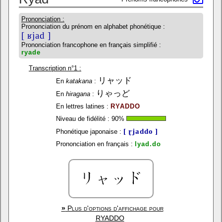
Prononciation :
Prononciation du prénom en alphabet phonétique :
[ ʁjad ]
Prononciation francophone en français simplifié :
ryade
Transcription n°1 :
リャッド
En
katakana
:
りゃっど
En
hiragana
:
En lettres latines :
RYADDO
Niveau de fidélité :
90
%
[ ɽjaddo ]
Phonétique japonaise :
Prononciation en français :
lyad.do
»
Plus d'options d'affichage pour
RYADDO