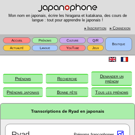
Mon nom en japonais, écrire les hiragana et katakana, des cours de
langue : tout pour apprendre le japonais !
»
Inscription
»
Connexion
Accueil
Prénoms
Culture
Q/R
Boutique
Actualité
Langue
YouTube
Jeux
Demander un
Prénoms
Recherche
prénom
Prénoms japonais
Bonne fête
Tous les prénoms
Transcriptions de Ryad en japonais
Ryad
Prénoms francophones