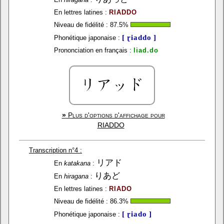
En lettres latines :
RIADDO
Niveau de fidélité :
87.5
%
[ ɽiaddo ]
Phonétique japonaise :
Prononciation en français :
liad.do
»
Plus d'options d'affichage pour
RIADDO
Transcription n°4 :
リアド
En
katakana
:
りあど
En
hiragana
:
En lettres latines :
RIADO
Niveau de fidélité :
86.3
%
[ ɽiado ]
Phonétique japonaise :