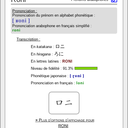
Prononciation :
Prononciation du prénom en alphabet phonétique :
[ ʁoni ]
Prononciation arabophone en français simplifié :
roni
Transcription :
ロニ
En
katakana
:
ろに
En
hiragana
:
En lettres latines :
RONI
Niveau de fidélité :
91.3
%
[ ɽoni ]
Phonétique japonaise :
Prononciation en français :
loni
»
Plus d'options d'affichage pour
RONI