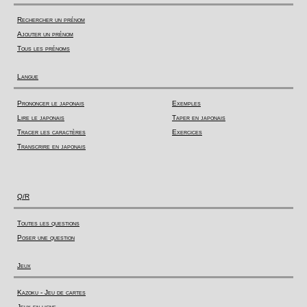
Rechercher un prénom
Ajouter un prénom
Tous les prénoms
Langue
Prononcer le japonais
Exemples
Lire le japonais
Taper en japonais
Tracer les caractères
Exercices
Transcrire en japonais
Q/R
Toutes les questions
Poser une question
Jeux
Kazoku - Jeu de cartes
Jeux en ligne