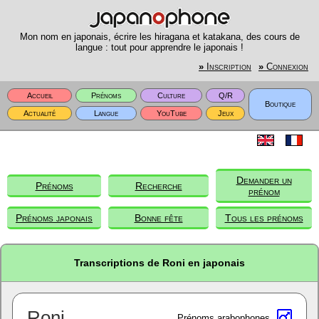
Mon nom en japonais, écrire les hiragana et katakana, des cours de
langue : tout pour apprendre le japonais !
»
Inscription
»
Connexion
Accueil
Prénoms
Culture
Q/R
Boutique
Actualité
Langue
YouTube
Jeux
Demander un
Prénoms
Recherche
prénom
Prénoms japonais
Bonne fête
Tous les prénoms
Transcriptions de Roni en japonais
Roni
Prénoms arabophones