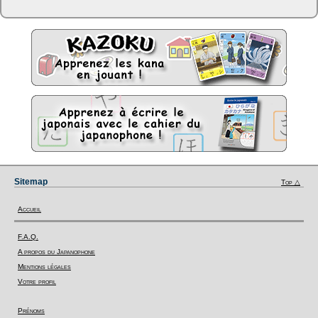
Sitemap
Top △
Accueil
F.A.Q.
A propos du Japanophone
Mentions légales
Votre profil
Prénoms