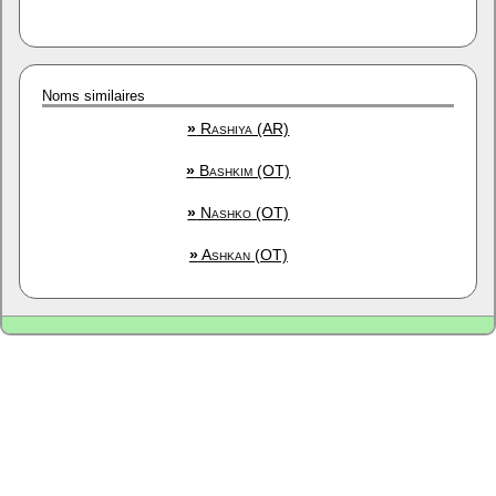
Noms similaires
»
Rashiya (AR)
»
Bashkim (OT)
»
Nashko (OT)
»
Ashkan (OT)