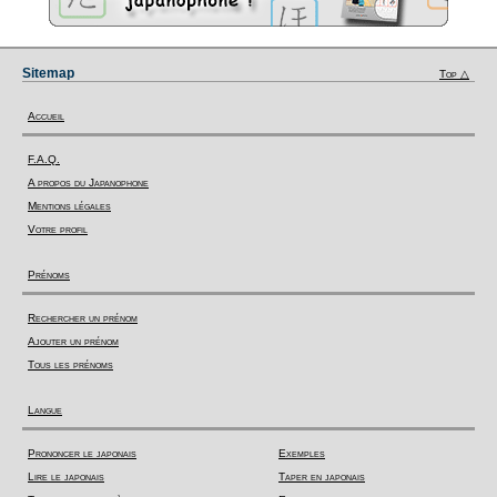
Sitemap
Top △
Accueil
F.A.Q.
A propos du Japanophone
Mentions légales
Votre profil
Prénoms
Rechercher un prénom
Ajouter un prénom
Tous les prénoms
Langue
Prononcer le japonais
Exemples
Lire le japonais
Taper en japonais