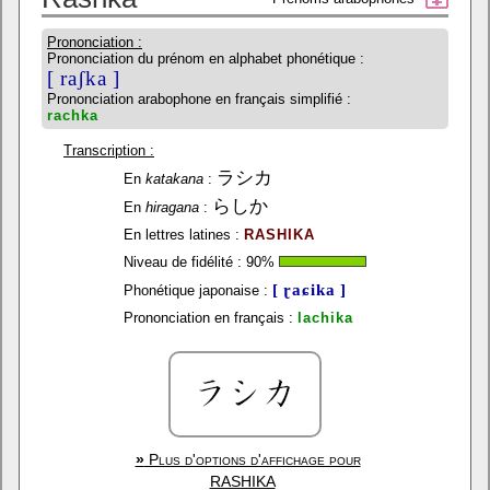
Prononciation :
Prononciation du prénom en alphabet phonétique :
[ raʃka ]
Prononciation arabophone en français simplifié :
rachka
Transcription :
ラシカ
En
katakana
:
らしか
En
hiragana
:
En lettres latines :
RASHIKA
Niveau de fidélité :
90
%
[ ɽaɕika ]
Phonétique japonaise :
Prononciation en français :
lachika
»
Plus d'options d'affichage pour
RASHIKA