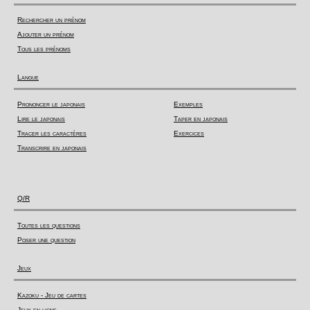
Rechercher un prénom
Ajouter un prénom
Tous les prénoms
Langue
Prononcer le japonais
Exemples
Lire le japonais
Taper en japonais
Tracer les caractères
Exercices
Transcrire en japonais
Q/R
Toutes les questions
Poser une question
Jeux
Kazoku - Jeu de cartes
Jeux en ligne