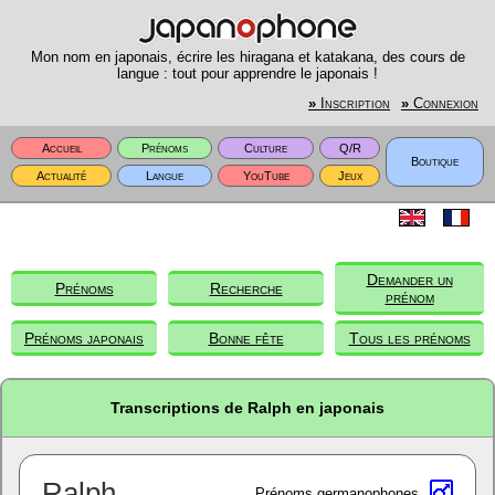
Mon nom en japonais, écrire les hiragana et katakana, des cours de
langue : tout pour apprendre le japonais !
»
Inscription
»
Connexion
Accueil
Prénoms
Culture
Q/R
Boutique
Actualité
Langue
YouTube
Jeux
Demander un
Prénoms
Recherche
prénom
Prénoms japonais
Bonne fête
Tous les prénoms
Transcriptions de Ralph en japonais
Ralph
Prénoms germanophones