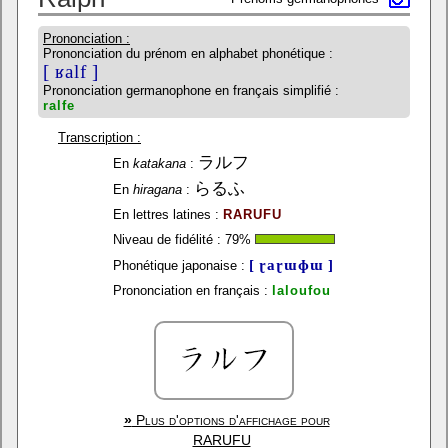
Prononciation :
Prononciation du prénom en alphabet phonétique :
[ ʁalf ]
Prononciation germanophone en français simplifié :
ralfe
Transcription :
ラルフ
En
katakana
:
らるふ
En
hiragana
:
En lettres latines :
RARUFU
Niveau de fidélité :
79
%
[ ɽaɽɯɸɯ ]
Phonétique japonaise :
Prononciation en français :
laloufou
»
Plus d'options d'affichage pour
RARUFU