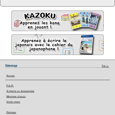
Sitemap
Top △
Accueil
F.A.Q.
A propos du Japanophone
Mentions légales
Votre profil
Prénoms