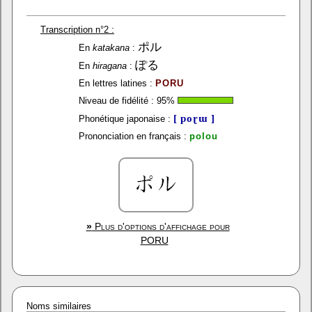
Transcription n°2 :
ポル
En
katakana
:
ぽる
En
hiragana
:
En lettres latines :
PORU
Niveau de fidélité :
95
%
[ poɽɯ ]
Phonétique japonaise :
Prononciation en français :
polou
»
Plus d'options d'affichage pour
PORU
Noms similaires