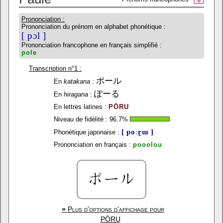
Prononciation :
Prononciation du prénom en alphabet phonétique :
[ pɔl ]
Prononciation francophone en français simplifié :
pole
Transcription n°1 :
ポール
En
katakana
:
ぽーる
En
hiragana
:
En lettres latines :
PŌRU
Niveau de fidélité :
96.7
%
[ poːɽɯ ]
Phonétique japonaise :
Prononciation en français :
pooolou
»
Plus d'options d'affichage pour
PŌRU