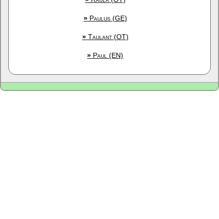
»
Paulus (GE)
»
Taulant (OT)
»
Paul (EN)