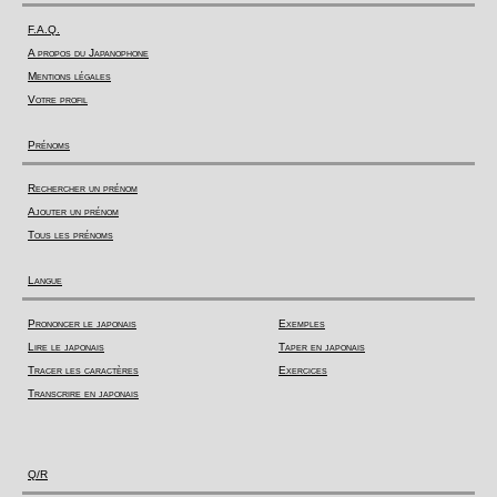
F.A.Q.
A propos du Japanophone
Mentions légales
Votre profil
Prénoms
Rechercher un prénom
Ajouter un prénom
Tous les prénoms
Langue
Prononcer le japonais
Exemples
Lire le japonais
Taper en japonais
Tracer les caractères
Exercices
Transcrire en japonais
Q/R