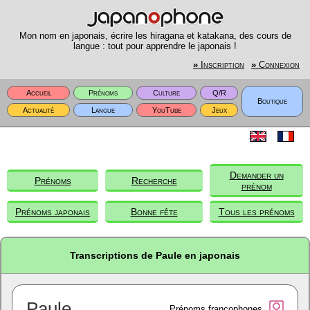
Mon nom en japonais, écrire les hiragana et katakana, des cours de
langue : tout pour apprendre le japonais !
»
Inscription
»
Connexion
Accueil
Prénoms
Culture
Q/R
Boutique
Actualité
Langue
YouTube
Jeux
Demander un
Prénoms
Recherche
prénom
Prénoms japonais
Bonne fête
Tous les prénoms
Transcriptions de Paule en japonais
Paule
Prénoms francophones