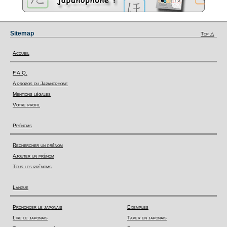
Sitemap
Top △
Accueil
F.A.Q.
A propos du Japanophone
Mentions légales
Votre profil
Prénoms
Rechercher un prénom
Ajouter un prénom
Tous les prénoms
Langue
Prononcer le japonais
Exemples
Lire le japonais
Taper en japonais