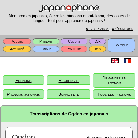
Mon nom en japonais, écrire les hiragana et katakana, des cours de
langue : tout pour apprendre le japonais !
»
Inscription
»
Connexion
Accueil
Prénoms
Culture
Q/R
Boutique
Actualité
Langue
YouTube
Jeux
Demander un
Prénoms
Recherche
prénom
Prénoms japonais
Bonne fête
Tous les prénoms
Transcriptions de Ogden en japonais
Ogden
Prénoms anglophones