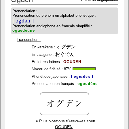
Prononciation :
Prononciation du prénom en alphabet phonétique :
[ ɔgdən ]
Prononciation anglophone en français simplifié :
oguedeune
Transcription :
オグデン
En
katakana
:
おぐでん
En
hiragana
:
En lettres latines :
OGUDEN
Niveau de fidélité :
87
%
[ ogɯdeɴ ]
Phonétique japonaise :
Prononciation en français :
ogoudéne
»
Plus d'options d'affichage pour
OGUDEN