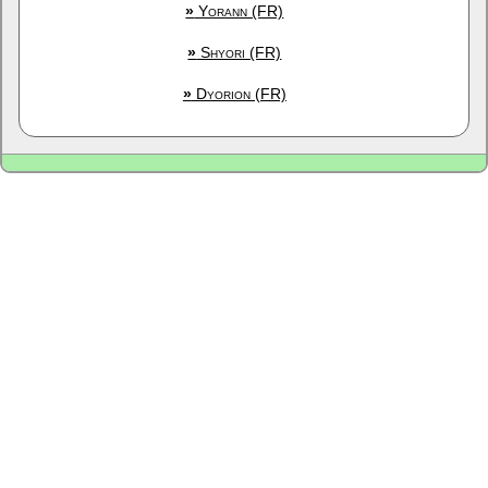
»
Yorann (FR)
»
Shyori (FR)
»
Dyorion (FR)