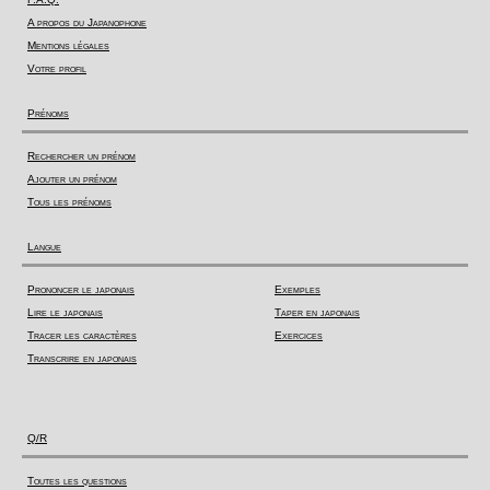
A propos du Japanophone
Mentions légales
Votre profil
Prénoms
Rechercher un prénom
Ajouter un prénom
Tous les prénoms
Langue
Prononcer le japonais
Exemples
Lire le japonais
Taper en japonais
Tracer les caractères
Exercices
Transcrire en japonais
Q/R
Toutes les questions