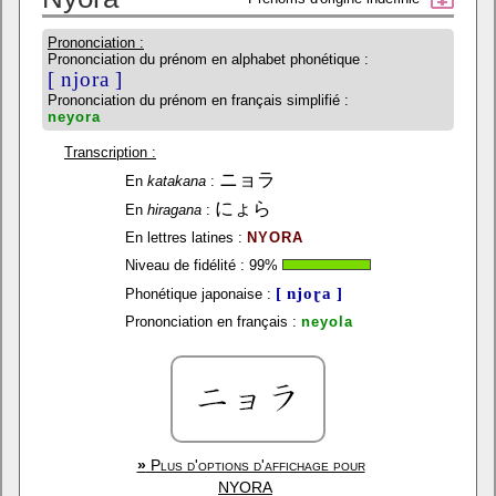
Prononciation :
Prononciation du prénom en alphabet phonétique :
[ njora ]
Prononciation du prénom en français simplifié :
neyora
Transcription :
ニョラ
En
katakana
:
にょら
En
hiragana
:
En lettres latines :
NYORA
Niveau de fidélité :
99
%
[ njoɽa ]
Phonétique japonaise :
Prononciation en français :
neyola
»
Plus d'options d'affichage pour
NYORA