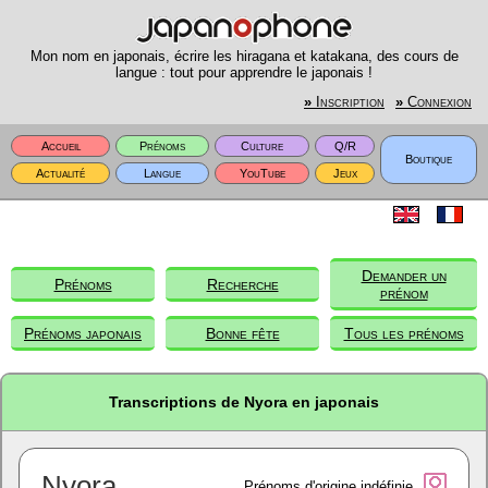
Mon nom en japonais, écrire les hiragana et katakana, des cours de
langue : tout pour apprendre le japonais !
»
Inscription
»
Connexion
Accueil
Prénoms
Culture
Q/R
Boutique
Actualité
Langue
YouTube
Jeux
Demander un
Prénoms
Recherche
prénom
Prénoms japonais
Bonne fête
Tous les prénoms
Transcriptions de Nyora en japonais
Nyora
Prénoms d'origine indéfinie