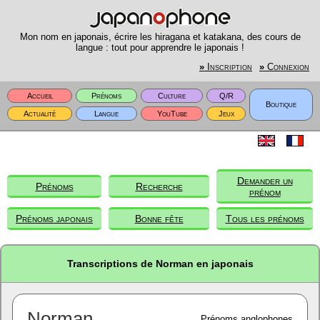
Mon nom en japonais, écrire les hiragana et katakana, des cours de
langue : tout pour apprendre le japonais !
»
Inscription
»
Connexion
Accueil
Prénoms
Culture
Q/R
Boutique
Actualité
Langue
YouTube
Jeux
Demander un
Prénoms
Recherche
prénom
Prénoms japonais
Bonne fête
Tous les prénoms
Transcriptions de Norman en japonais
Norman
Prénoms anglophones