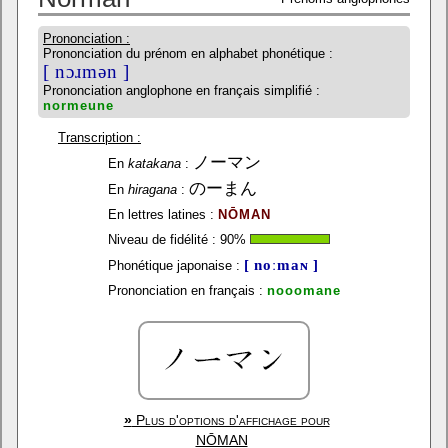
Prononciation :
Prononciation du prénom en alphabet phonétique :
[ nɔɹmən ]
Prononciation anglophone en français simplifié :
normeune
Transcription :
ノーマン
En
katakana
:
のーまん
En
hiragana
:
En lettres latines :
NŌMAN
Niveau de fidélité :
90
%
[ noːmaɴ ]
Phonétique japonaise :
Prononciation en français :
nooomane
»
Plus d'options d'affichage pour
NŌMAN