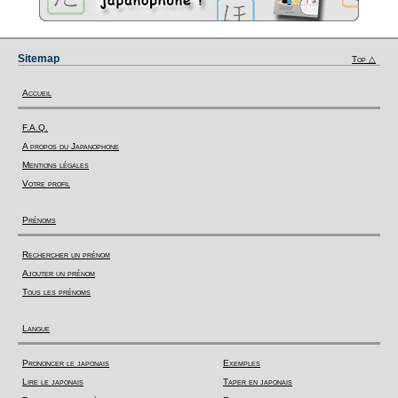
Sitemap
Top △
Accueil
F.A.Q.
A propos du Japanophone
Mentions légales
Votre profil
Prénoms
Rechercher un prénom
Ajouter un prénom
Tous les prénoms
Langue
Prononcer le japonais
Exemples
Lire le japonais
Taper en japonais