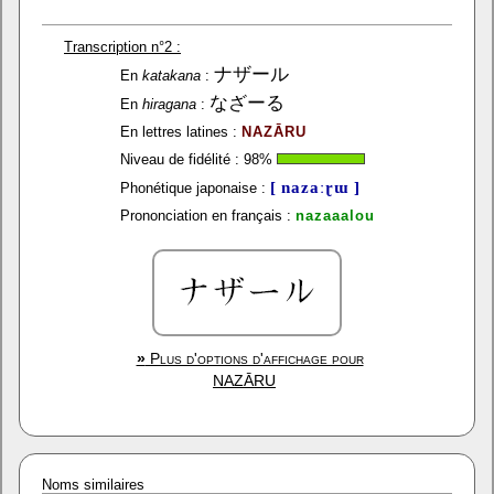
Transcription n°2 :
ナザール
En
katakana
:
なざーる
En
hiragana
:
En lettres latines :
NAZĀRU
Niveau de fidélité :
98
%
[ nazaːɽɯ ]
Phonétique japonaise :
Prononciation en français :
nazaaalou
»
Plus d'options d'affichage pour
NAZĀRU
Noms similaires