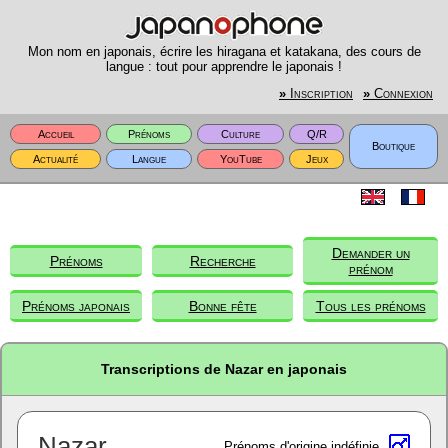
Mon nom en japonais, écrire les hiragana et katakana, des cours de
langue : tout pour apprendre le japonais !
»
Inscription
»
Connexion
Accueil
Prénoms
Culture
Q/R
Boutique
Actualité
Langue
YouTube
Jeux
Demander un
Prénoms
Recherche
prénom
Prénoms japonais
Bonne fête
Tous les prénoms
Transcriptions de Nazar en japonais
Nazar
Prénoms d'origine indéfinie