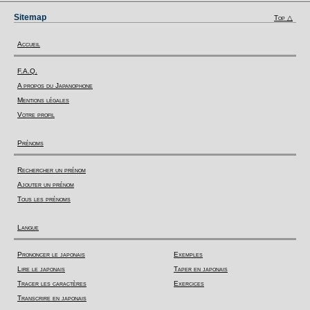
Sitemap
Top △
Accueil
F.A.Q.
A propos du Japanophone
Mentions légales
Votre profil
Prénoms
Rechercher un prénom
Ajouter un prénom
Tous les prénoms
Langue
Prononcer le japonais
Exemples
Lire le japonais
Taper en japonais
Tracer les caractères
Exercices
Transcrire en japonais