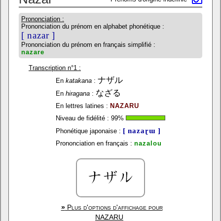
Prononciation :
Prononciation du prénom en alphabet phonétique :
[ nazar ]
Prononciation du prénom en français simplifié :
nazare
Transcription n°1 :
ナザル
En
katakana
:
なざる
En
hiragana
:
En lettres latines :
NAZARU
Niveau de fidélité :
99
%
[ nazaɽɯ ]
Phonétique japonaise :
Prononciation en français :
nazalou
»
Plus d'options d'affichage pour
NAZARU