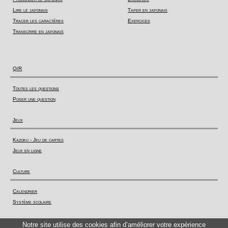
Lire le japonais
Taper en japonais
Tracer les caractères
Exercices
Transcrire en japonais
Q/R
Toutes les questions
Poser une question
Jeux
Kazoku - Jeu de cartes
Jeux en ligne
Culture
Calendrier
Système scolaire
Actualité
Notre site utilise des cookies afin d’améliorer votre expérience