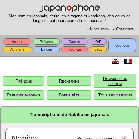
Mon nom en japonais, écrire les hiragana et katakana, des cours de
langue : tout pour apprendre le japonais !
»
Inscription
»
Connexion
Accueil
Prénoms
Culture
Q/R
Boutique
Actualité
Langue
YouTube
Jeux
Demander un
Prénoms
Recherche
prénom
Prénoms japonais
Bonne fête
Tous les prénoms
Transcriptions de Nabiha en japonais
Nabiha
Prénoms arabophones