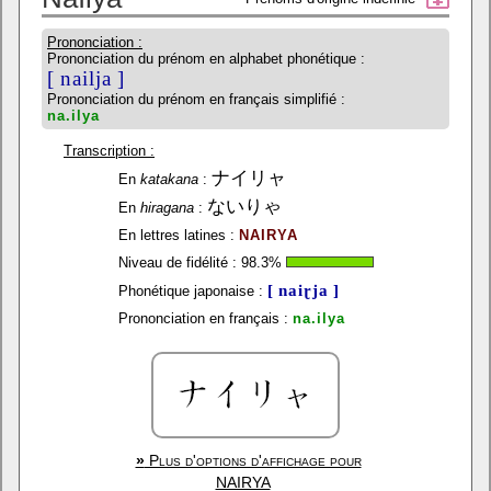
Prononciation :
Prononciation du prénom en alphabet phonétique :
[ nailja ]
Prononciation du prénom en français simplifié :
na.ilya
Transcription :
ナイリャ
En
katakana
:
ないりゃ
En
hiragana
:
En lettres latines :
NAIRYA
Niveau de fidélité :
98.3
%
[ naiɽja ]
Phonétique japonaise :
Prononciation en français :
na.ilya
»
Plus d'options d'affichage pour
NAIRYA