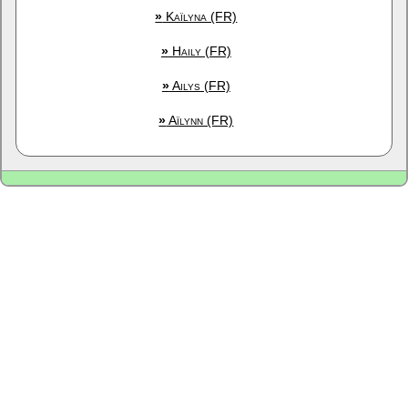
»
Kaïlyna (FR)
»
Haily (FR)
»
Ailys (FR)
»
Aïlynn (FR)