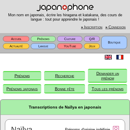
Mon nom en japonais, écrire les hiragana et katakana, des cours de
langue : tout pour apprendre le japonais !
»
Inscription
»
Connexion
Accueil
Prénoms
Culture
Q/R
Boutique
Actualité
Langue
YouTube
Jeux
Demander un
Prénoms
Recherche
prénom
Prénoms japonais
Bonne fête
Tous les prénoms
Transcriptions de Naïlya en japonais
Naïlya
Prénoms d'origine indéfinie