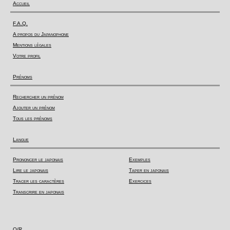
Accueil
F.A.Q.
A propos du Japanophone
Mentions légales
Votre profil
Prénoms
Rechercher un prénom
Ajouter un prénom
Tous les prénoms
Langue
Prononcer le japonais
Exemples
Lire le japonais
Taper en japonais
Tracer les caractères
Exercices
Transcrire en japonais
Q/R