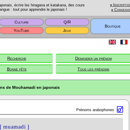
onais, écrire les hiragana et katakana, des cours
»
Inscriptio
angue : tout pour apprendre le japonais !
»
Connexio
Culture
Q/R
Boutique
YouTube
Jeux
Recherche
Demander un prénom
Bonne fête
Tous les prénoms
ons de Mouhamadi en japonais
Prénoms arabophones
[ muamadi ]