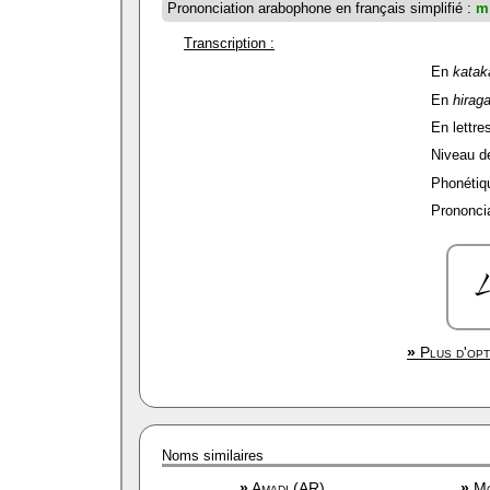
Prononciation arabophone en français simplifié :
m
Transcription :
En
katak
En
hirag
En lettres
Niveau de 
Phonétiqu
Prononcia
»
Plus d'opt
Noms similaires
»
Amadi (AR)
»
Mo