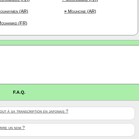
ouhaymen (AR)
»
Mouhcine (AR)
ouhamad (FR)
F.A.Q.
ut à sa transcription en japonais ?
crire un nom ?