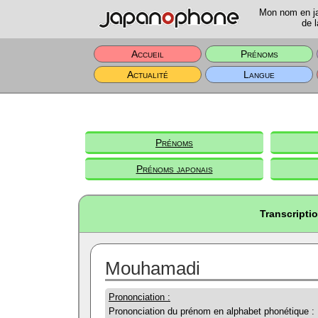
Mon nom en jap
de l
Accueil
Prénoms
Actualité
Langue
Prénoms
Prénoms japonais
Transcripti
Mouhamadi
Prononciation :
Prononciation du prénom en alphabet phonétique :