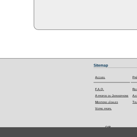
Sitemap
Accueil
Pr
F.A.Q.
Rec
A propos du Japanophone
Ajo
Mentions légales
Tou
Votre profil
Q/R