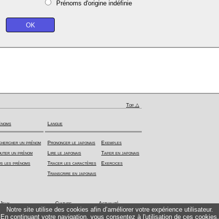
Prénoms d'origine indéfinie
Top △
énoms
Langue
hercher un prénom
Prononcer le japonais
Exemples
uter un prénom
Lire le japonais
Taper en japonais
s les prénoms
Tracer les caractères
Exercices
Transcrire en japonais
Jeux
Culture
Actualité
Notre site utilise des cookies afin d’améliorer votre expérience utilisateur.
En continuant votre navigation, vous consentez à l'utilisation de ces cookies.