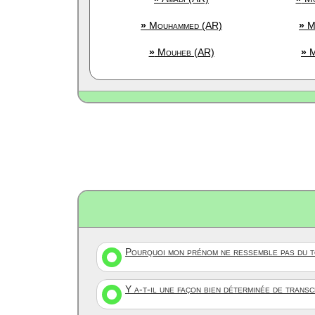
»
Mouhammed (AR)
»
M
»
Mouheb (AR)
»
M
Pourquoi mon prénom ne ressemble pas du to
Y a-t-il une façon bien déterminée de trans