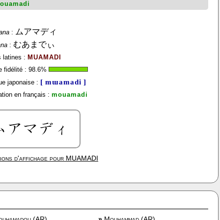
ouamadi
ムアマディ
ana
:
むあまでぃ
ana
:
 latines :
MUAMADI
fidélité :
98.6
%
[ mɯamadi ]
e japonaise :
tion en français :
mouamadi
ions d'affichage pour
MUAMADI
uhamadou (AR)
»
Mouhammad (AR)