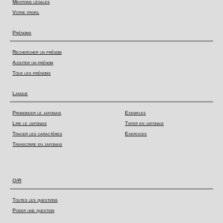
Mentions légales
Votre profil
Prénoms
Rechercher un prénom
Ajouter un prénom
Tous les prénoms
Langue
Prononcer le japonais
Exemples
Lire le japonais
Taper en japonais
Tracer les caractères
Exercices
Transcrire en japonais
Q/R
Toutes les questions
Poser une question