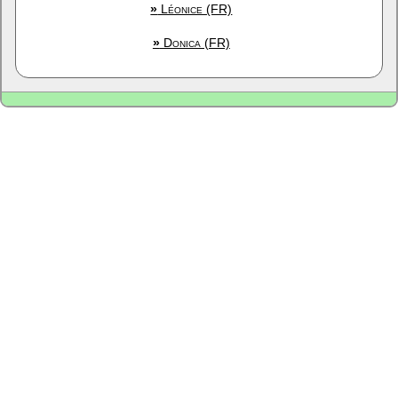
»
Léonice (FR)
»
Donica (FR)