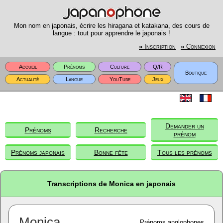
Mon nom en japonais, écrire les hiragana et katakana, des cours de
langue : tout pour apprendre le japonais !
»
Inscription
»
Connexion
Accueil
Prénoms
Culture
Q/R
Boutique
Actualité
Langue
YouTube
Jeux
Demander un
Prénoms
Recherche
prénom
Prénoms japonais
Bonne fête
Tous les prénoms
Transcriptions de Monica en japonais
Monica
Prénoms anglophones