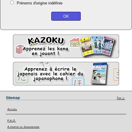
Prénoms d'origine indéfinie
Sitemap
Top △
Accueil
F.A.Q.
A propos du Japanophone