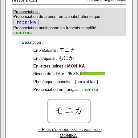
Prononciation :
Prononciation du prénom en alphabet phonétique :
[ mɔnɪkə ]
Prononciation anglophone en français simplifié :
monikeu
Transcription :
モニカ
En
katakana
:
もにか
En
hiragana
:
En lettres latines :
MONIKA
Niveau de fidélité :
95.8
%
[ monika ]
Phonétique japonaise :
Prononciation en français :
monika
»
Plus d'options d'affichage pour
MONIKA