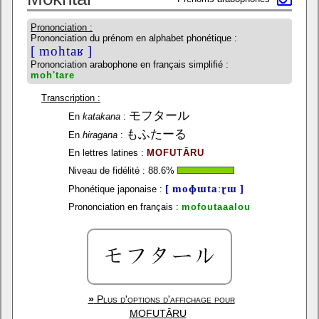
Prononciation :
Prononciation du prénom en alphabet phonétique :
[ mohtaʁ ]
Prononciation arabophone en français simplifié :
moh'tare
Transcription :
モフタール
En
katakana
:
もふたーる
En
hiragana
:
En lettres latines :
MOFUTĀRU
Niveau de fidélité :
88.6
%
[ moɸɯtaːɽɯ ]
Phonétique japonaise :
Prononciation en français :
mofoutaaalou
»
Plus d'options d'affichage pour
MOFUTĀRU