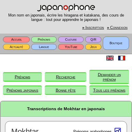
Mon nom en japonais, écrire les hiragana et katakana, des cours de
langue : tout pour apprendre le japonais !
»
Inscription
»
Connexion
Accueil
Prénoms
Culture
Q/R
Boutique
Actualité
Langue
YouTube
Jeux
Demander un
Prénoms
Recherche
prénom
Prénoms japonais
Bonne fête
Tous les prénoms
Transcriptions de Mokhtar en japonais
Mokhtar
Prénoms arabophones