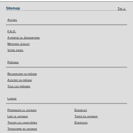
Sitemap
Top △
Accueil
F.A.Q.
A propos du Japanophone
Mentions légales
Votre profil
Prénoms
Rechercher un prénom
Ajouter un prénom
Tous les prénoms
Langue
Prononcer le japonais
Exemples
Lire le japonais
Taper en japonais
Tracer les caractères
Exercices
Transcrire en japonais