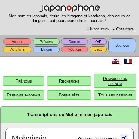
Mon nom en japonais, écrire les hiragana et katakana, des cours de
langue : tout pour apprendre le japonais !
»
Inscription
»
Connexion
Accueil
Prénoms
Culture
Q/R
Boutique
Actualité
Langue
YouTube
Jeux
Demander un
Prénoms
Recherche
prénom
Prénoms japonais
Bonne fête
Tous les prénoms
Transcriptions de Mohaimin en japonais
Mohaimin
Prénoms arabophones