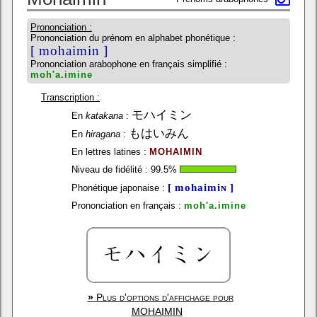
Prononciation :
Prononciation du prénom en alphabet phonétique :
[ mohaimin ]
Prononciation arabophone en français simplifié :
moh'a.imine
Transcription :
モハイミン
En
katakana
:
もはいみん
En
hiragana
:
En lettres latines :
MOHAIMIN
Niveau de fidélité :
99.5
%
[ mohaimiɴ ]
Phonétique japonaise :
Prononciation en français :
moh'a.imine
»
Plus d'options d'affichage pour
MOHAIMIN