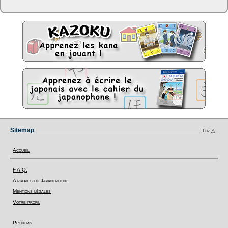
Sitemap
Top △
Accueil
F.A.Q.
A propos du Japanophone
Mentions légales
Votre profil
Prénoms