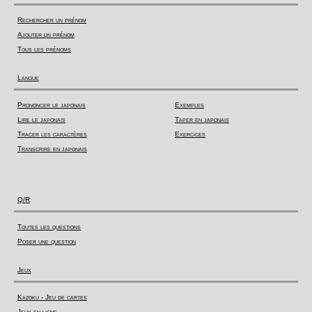
Rechercher un prénom
Ajouter un prénom
Tous les prénoms
Langue
Prononcer le japonais
Exemples
Lire le japonais
Taper en japonais
Tracer les caractères
Exercices
Transcrire en japonais
Q/R
Toutes les questions
Poser une question
Jeux
Kazoku - Jeu de cartes
Jeux en ligne