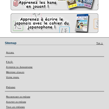
Sitemap
Top △
Accueil
F.A.Q.
A propos du Japanophone
Mentions légales
Votre profil
Prénoms
Rechercher un prénom
Ajouter un prénom
Tous les prénoms