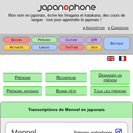
Mon nom en japonais, écrire les hiragana et katakana, des cours de
langue : tout pour apprendre le japonais !
»
Inscription
»
Connexion
Accueil
Prénoms
Culture
Q/R
Boutique
Actualité
Langue
YouTube
Jeux
Demander un
Prénoms
Recherche
prénom
Prénoms japonais
Bonne fête
Tous les prénoms
Transcriptions de Mennel en japonais
Mennel
Prénoms arabophones