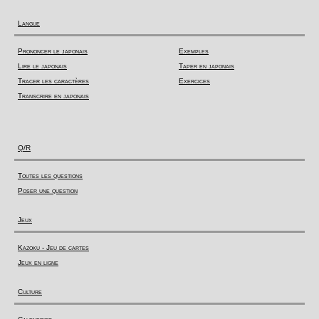
Langue
Prononcer le japonais
Exemples
Lire le japonais
Taper en japonais
Tracer les caractères
Exercices
Transcrire en japonais
Q/R
Toutes les questions
Poser une question
Jeux
Kazoku - Jeu de cartes
Jeux en ligne
Culture