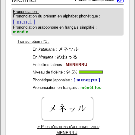
Prononciation :
Prononciation du prénom en alphabet phonétique :
[ mɛnɛl ]
Prononciation arabophone en français simplifié :
mènèle
Transcription n°1 :
メネッル
En
katakana
:
めねっる
En
hiragana
:
En lettres latines :
MENERRU
Niveau de fidélité :
94.5
%
[ meneɽɽɯ ]
Phonétique japonaise :
Prononciation en français :
ménél.lou
»
Plus d'options d'affichage pour
MENERRU