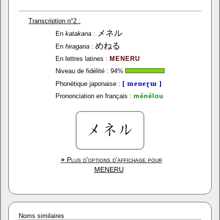
Transcription n°2 :
メネル
En
katakana
:
めねる
En
hiragana
:
En lettres latines :
MENERU
Niveau de fidélité :
94
%
[ meneɽɯ ]
Phonétique japonaise :
Prononciation en français :
ménélou
»
Plus d'options d'affichage pour
MENERU
Noms similaires