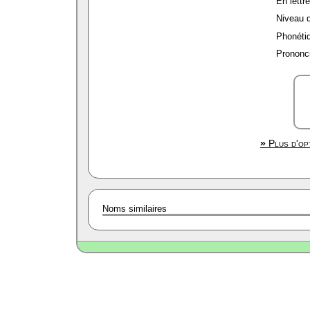
En lettre
Niveau de
Phonétiq
Prononci
»
Plus d'opt
Noms similaires