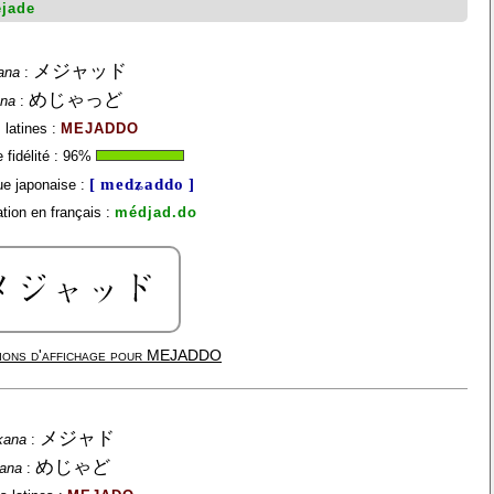
jade
メジャッド
ana
:
めじゃっど
ana
:
 latines :
MEJADDO
fidélité :
96
%
[ medʑaddo ]
e japonaise :
tion en français :
médjad.do
ions d'affichage pour
MEJADDO
メジャド
kana
:
めじゃど
gana
: