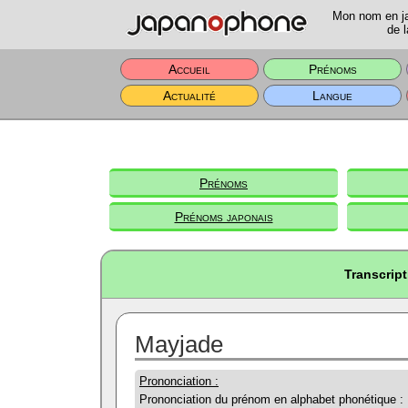
Mon nom en jap
de l
Accueil
Prénoms
Actualité
Langue
Prénoms
Prénoms japonais
Transcrip
Mayjade
Prononciation :
Prononciation du prénom en alphabet phonétique :