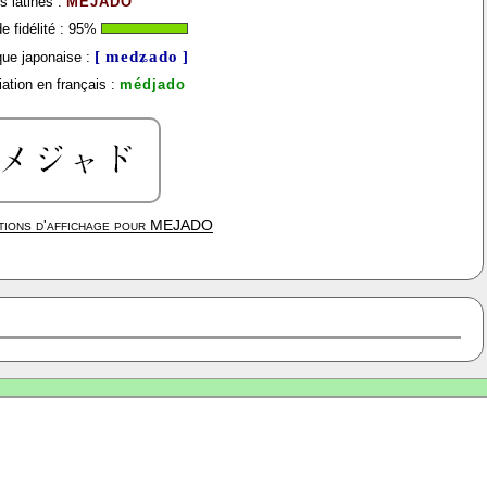
s latines :
MEJADO
 fidélité :
95
%
[ medʑado ]
ue japonaise :
ation en français :
médjado
ions d'affichage pour
MEJADO