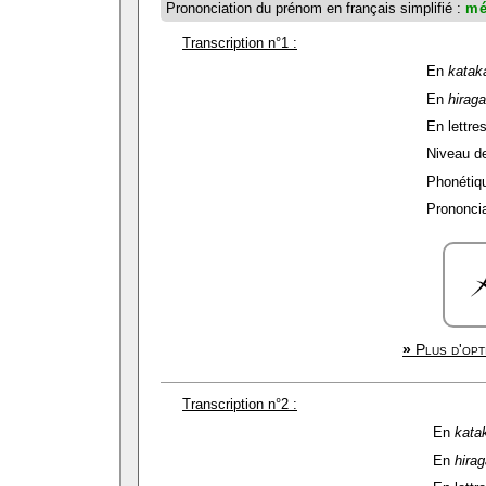
Prononciation du prénom en français simplifié :
mé
Transcription n°1 :
En
katak
En
hirag
En lettres
Niveau de 
Phonétiqu
Prononcia
»
Plus d'opt
Transcription n°2 :
En
kata
En
hira