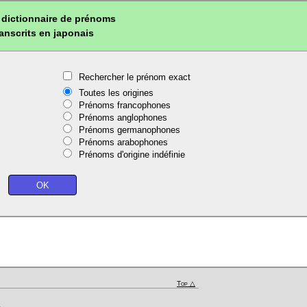
dictionnaire de prénoms
ranscrits en japonais
Rechercher le prénom exact
Toutes les origines
Prénoms francophones
Prénoms anglophones
Prénoms germanophones
Prénoms arabophones
Prénoms d'origine indéfinie
Top △