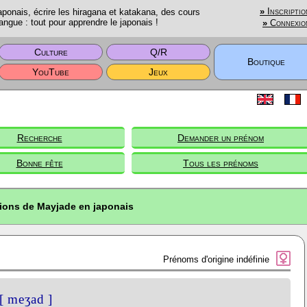
onais, écrire les hiragana et katakana, des cours
»
Inscriptio
angue : tout pour apprendre le japonais !
»
Connexio
Culture
Q/R
Boutique
YouTube
Jeux
Recherche
Demander un prénom
Bonne fête
Tous les prénoms
tions de Mayjade en japonais
Prénoms d'origine indéfinie
[ meʒad ]