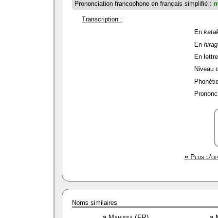
Prononciation francophone en français simplifié :
m
Transcription :
En
kata
En
hira
En lettre
Niveau de
Phonétiq
Prononci
»
Plus d'op
Noms similaires
»
Mahissa (FR)
»
M