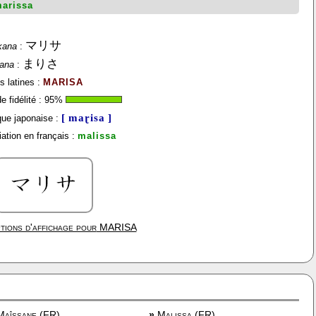
arissa
マリサ
kana
:
まりさ
gana
:
s latines :
MARISA
 fidélité :
95
%
[ maɽisa ]
ue japonaise :
ation en français :
malissa
tions d'affichage pour
MARISA
aîssane (FR)
»
Malissa (FR)