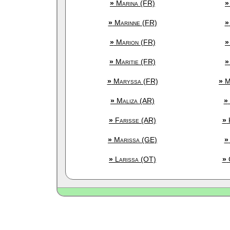
»
Marina (FR)
»
»
Marinne (FR)
»
»
Marion (FR)
»
»
Maritie (FR)
»
»
Maryssa (FR)
»
Ma
»
Maliza (AR)
»
»
Farisse (AR)
»
K
»
Marissa (GE)
»
»
Larissa (OT)
»
C