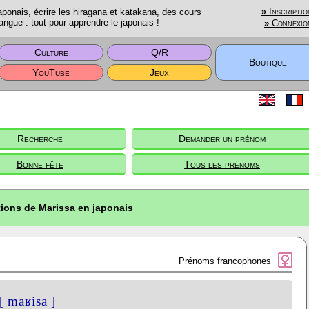
onais, écrire les hiragana et katakana, des cours
»
Inscriptio
angue : tout pour apprendre le japonais !
»
Connexio
Culture
Q/R
Boutique
YouTube
Jeux
Recherche
Demander un prénom
Bonne fête
Tous les prénoms
tions de Marissa en japonais
Prénoms francophones
[ maʁisa ]