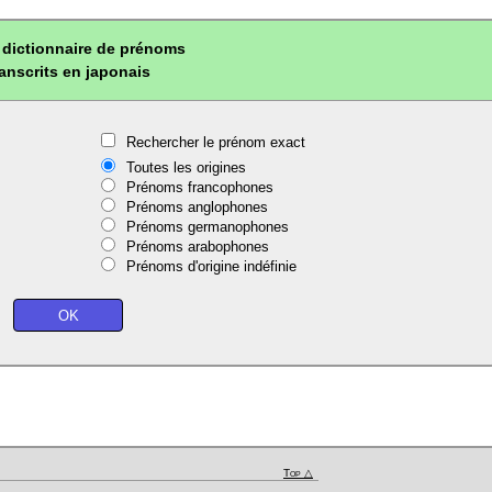
dictionnaire de prénoms
ranscrits en japonais
Rechercher le prénom exact
Toutes les origines
Prénoms francophones
Prénoms anglophones
Prénoms germanophones
Prénoms arabophones
Prénoms d'origine indéfinie
Top △