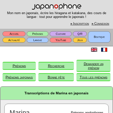
Mon nom en japonais, écrire les hiragana et katakana, des cours de
langue : tout pour apprendre le japonais !
»
Inscription
»
Connexion
Accueil
Prénoms
Culture
Q/R
Boutique
Actualité
Langue
YouTube
Jeux
Demander un
Prénoms
Recherche
prénom
Prénoms japonais
Bonne fête
Tous les prénoms
Transcriptions de Marina en japonais
Marina
Prénoms anglophones