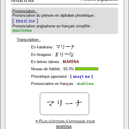
Prononciation :
Prononciation du prénom en alphabet phonétique :
[ mɑɹiːnə ]
Prononciation anglophone en français simplifié :
mariiineu
Transcription :
マリーナ
En
katakana
:
まりーな
En
hiragana
:
En lettres latines :
MARĪNA
Niveau de fidélité :
93.3
%
[ maɽiːna ]
Phonétique japonaise :
Prononciation en français :
maliiina
»
Plus d'options d'affichage pour
MARĪNA