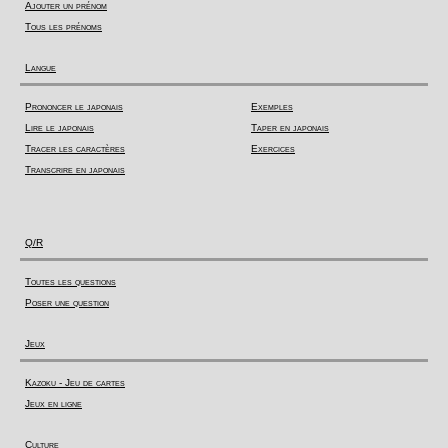
Ajouter un prénom
Tous les prénoms
Langue
Prononcer le japonais
Exemples
Lire le japonais
Taper en japonais
Tracer les caractères
Exercices
Transcrire en japonais
Q/R
Toutes les questions
Poser une question
Jeux
Kazoku - Jeu de cartes
Jeux en ligne
Culture