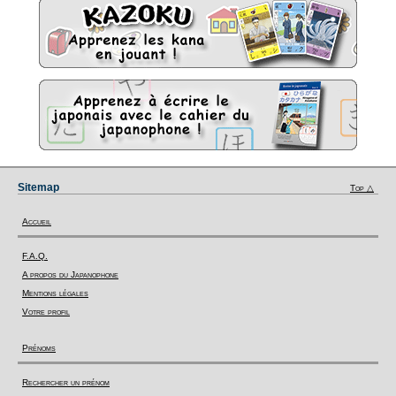
Sitemap
Top △
Accueil
F.A.Q.
A propos du Japanophone
Mentions légales
Votre profil
Prénoms
Rechercher un prénom