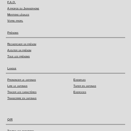
F.A.Q.
A propos du Japanophone
Mentions légales
Votre profil
Prénoms
Rechercher un prénom
Ajouter un prénom
Tous les prénoms
Langue
Prononcer le japonais
Exemples
Lire le japonais
Taper en japonais
Tracer les caractères
Exercices
Transcrire en japonais
Q/R
Toutes les questions