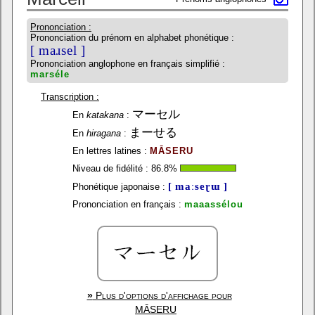
Prononciation :
Prononciation du prénom en alphabet phonétique :
[ maɹsel ]
Prononciation anglophone en français simplifié :
marséle
Transcription :
マーセル
En
katakana
:
まーせる
En
hiragana
:
En lettres latines :
MĀSERU
Niveau de fidélité :
86.8
%
[ maːseɽɯ ]
Phonétique japonaise :
Prononciation en français :
maaassélou
»
Plus d'options d'affichage pour
MĀSERU