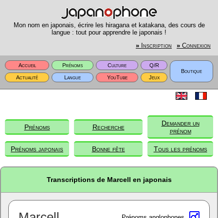
Mon nom en japonais, écrire les hiragana et katakana, des cours de
langue : tout pour apprendre le japonais !
»
Inscription
»
Connexion
Accueil
Prénoms
Culture
Q/R
Boutique
Actualité
Langue
YouTube
Jeux
Demander un
Prénoms
Recherche
prénom
Prénoms japonais
Bonne fête
Tous les prénoms
Transcriptions de Marcell en japonais
Marcell
Prénoms anglophones