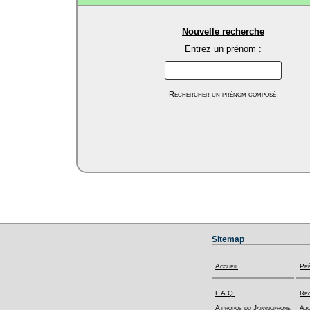
Nouvelle recherche
Entrez un prénom :
Rechercher un prénom composé.
Sitemap
Accueil
Pr
F.A.Q.
Rec
A propos du Japanophone
Ajo