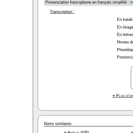
Prononciation francophone en français simplifié :
m
Transcription :
En
katak
En
hirag
En lettres
Niveau de 
Phonétiqu
Prononcia
»
Plus d'op
Noms similaires
»
Amalia (FR)