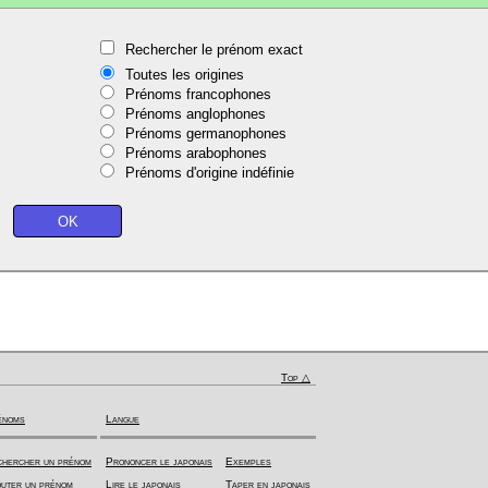
Rechercher le prénom exact
Toutes les origines
Prénoms francophones
Prénoms anglophones
Prénoms germanophones
Prénoms arabophones
Prénoms d'origine indéfinie
Top △
énoms
Langue
hercher un prénom
Prononcer le japonais
Exemples
uter un prénom
Lire le japonais
Taper en japonais