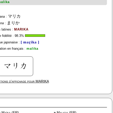
alika
マリカ
ana
:
まりか
ana
:
 latines :
MARIKA
fidélité :
98.3
%
[ maɽika ]
e japonaise :
tion en français :
malika
tions d'affichage pour
MARIKA
»
Maïka (FR)
»
Malicia (FR)