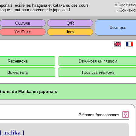
onais, écrire les hiragana et katakana, des cours
»
Inscriptio
angue : tout pour apprendre le japonais !
»
Connexio
Culture
Q/R
Boutique
YouTube
Jeux
Recherche
Demander un prénom
Bonne fête
Tous les prénoms
tions de Malika en japonais
Prénoms francophones
[ malika ]