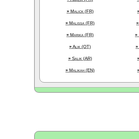
»
Malick (FR)
»
Malissa (FR)
»
»
Marika (FR)
»
»
Alik (OT)
»
»
Salik (AR)
»
Malikah (EN)