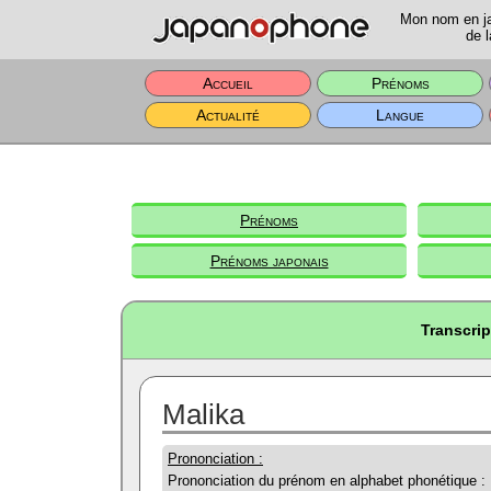
Mon nom en jap
de l
Accueil
Prénoms
Actualité
Langue
Prénoms
Prénoms japonais
Transcrip
Malika
Prononciation :
Prononciation du prénom en alphabet phonétique :