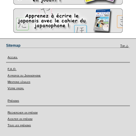
Sitemap
Top △
Accueil
F.A.Q.
A propos du Japanophone
Mentions légales
Votre profil
Prénoms
Rechercher un prénom
Ajouter un prénom
Tous les prénoms