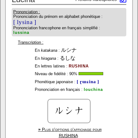
Prononciation :
Prononciation du prénom en alphabet phonétique :
[ lysina ]
Prononciation francophone en français simplifié :
lussina
Transcription :
ルシナ
En
katakana
:
るしな
En
hiragana
:
En lettres latines :
RUSHINA
Niveau de fidélité :
90
%
[ ɽɯɕina ]
Phonétique japonaise :
Prononciation en français :
louchina
»
Plus d'options d'affichage pour
RUSHINA