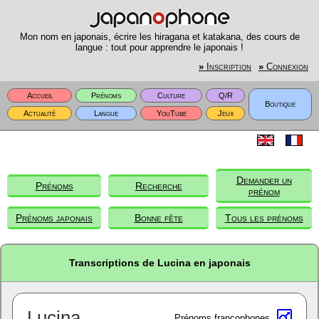
Mon nom en japonais, écrire les hiragana et katakana, des cours de
langue : tout pour apprendre le japonais !
»
Inscription
»
Connexion
Accueil
Prénoms
Culture
Q/R
Boutique
Actualité
Langue
YouTube
Jeux
Demander un
Prénoms
Recherche
prénom
Prénoms japonais
Bonne fête
Tous les prénoms
Transcriptions de Lucina en japonais
Lucina
Prénoms francophones