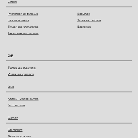
Langue
Prononcer le japonais
Exemples
Lire le japonais
Taper en japonais
Tracer les caractères
Exercices
Transcrire en japonais
Q/R
Toutes les questions
Poser une question
Jeux
Kazoku - Jeu de cartes
Jeux en ligne
Culture
Calendrier
Système scolaire