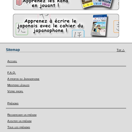
Sitemap
Top △
Accueil
F.A.Q.
A propos du Japanophone
Mentions légales
Votre profil
Prénoms
Rechercher un prénom
Ajouter un prénom
Tous les prénoms