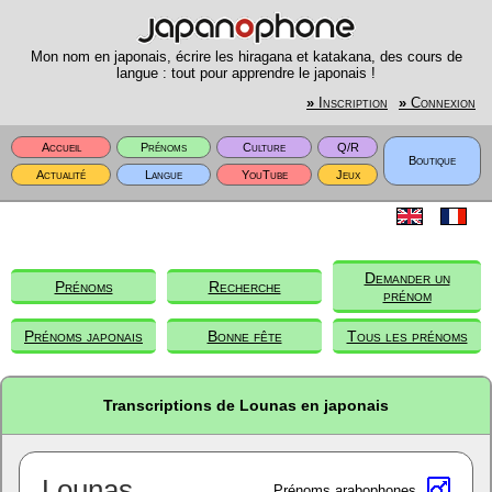
Mon nom en japonais, écrire les hiragana et katakana, des cours de
langue : tout pour apprendre le japonais !
»
Inscription
»
Connexion
Accueil
Prénoms
Culture
Q/R
Boutique
Actualité
Langue
YouTube
Jeux
Demander un
Prénoms
Recherche
prénom
Prénoms japonais
Bonne fête
Tous les prénoms
Transcriptions de Lounas en japonais
Lounas
Prénoms arabophones