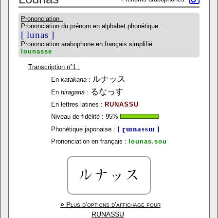
Prononciation :
Prononciation du prénom en alphabet phonétique :
[ lunas ]
Prononciation arabophone en français simplifié :
lounasse
Transcription n°1 :
ルナッス
En
katakana
:
るなっす
En
hiragana
:
En lettres latines :
RUNASSU
Niveau de fidélité :
95
%
[ ɽɯnassɯ ]
Phonétique japonaise :
Prononciation en français :
lounas.sou
»
Plus d'options d'affichage pour
RUNASSU