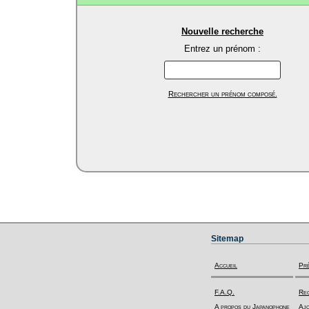
Nouvelle recherche
Entrez un prénom :
Rechercher un prénom composé.
Sitemap
Accueil
Pr
F.A.Q.
Rec
A propos du Japanophone
Ajo