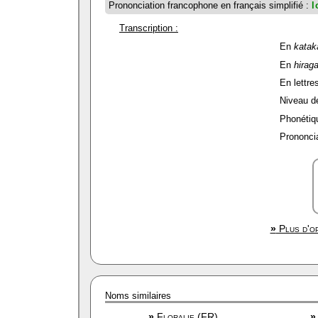
Prononciation francophone en français simplifié :
l
Transcription :
En
katak
En
hirag
En lettres
Niveau de 
Phonétiqu
Prononcia
»
Plus d'op
Noms similaires
»
Floralie (FR)
»