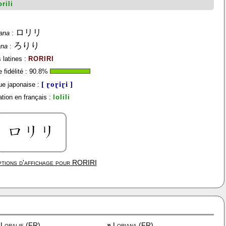
orili
ロリリ
ana
:
ろりり
ana
:
 latines :
RORIRI
fidélité :
90.8
%
[ ɽoɽiɽi ]
e japonaise :
tion en français :
lolili
tions d'affichage pour
RORIRI
Loralie (FR)
»
Loriana (FR)