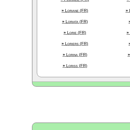
»
Loriane (FR)
»
L
»
Loriata (FR)
»
Lorie (FR)
»
»
Loriers (FR)
»
Lorina (FR)
»
»
Loriss (FR)