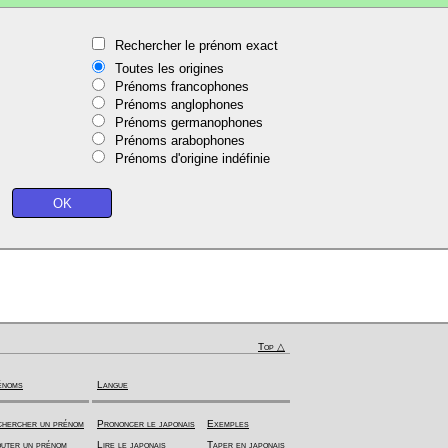
Rechercher le prénom exact
Toutes les origines
Prénoms francophones
Prénoms anglophones
Prénoms germanophones
Prénoms arabophones
Prénoms d'origine indéfinie
Top △
énoms
Langue
hercher un prénom
Prononcer le japonais
Exemples
uter un prénom
Lire le japonais
Taper en japonais