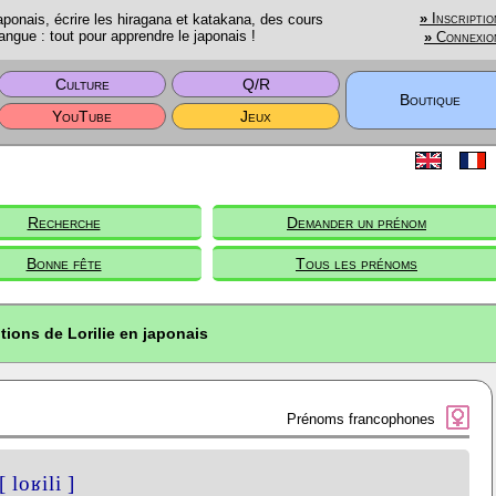
onais, écrire les hiragana et katakana, des cours
»
Inscriptio
angue : tout pour apprendre le japonais !
»
Connexio
Culture
Q/R
Boutique
YouTube
Jeux
Recherche
Demander un prénom
Bonne fête
Tous les prénoms
tions de Lorilie en japonais
Prénoms francophones
[ loʁili ]