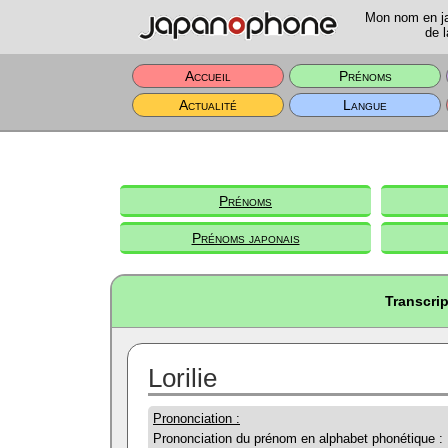
Mon nom en jap
de l
Accueil
Prénoms
Actualité
Langue
Prénoms
Prénoms japonais
Transcrip
Lorilie
Prononciation :
Prononciation du prénom en alphabet phonétique :