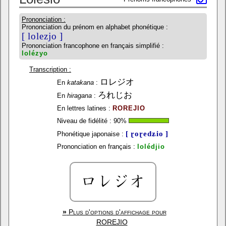
Prononciation :
Prononciation du prénom en alphabet phonétique :
[ lolezjo ]
Prononciation francophone en français simplifié :
lolézyo
Transcription :
ロレジオ
En
katakana
:
ろれじお
En
hiragana
:
En lettres latines :
ROREJIO
Niveau de fidélité :
90
%
[ ɽoɽedʑio ]
Phonétique japonaise :
Prononciation en français :
lolédjio
»
Plus d'options d'affichage pour
ROREJIO